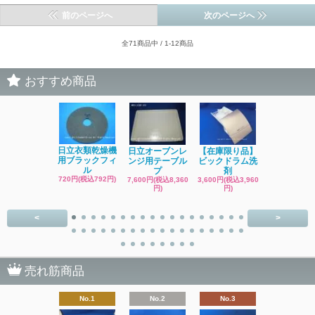
前のページへ
次のページへ
全71商品中 / 1-12商品
おすすめ商品
日立洗濯機
日立衣類乾燥機
日立オーブンレ
【在庫限り品】
品 糸くず
用ブラックフィ
ンジ用テーブル
ビックドラム洗
ク
ル
プ
剤
4,400円(税込4
720円(税込792円)
7,600円(税込8,360
3,600円(税込3,960
円)
円)
円)
<
>
売れ筋商品
No.1
No.2
No.3