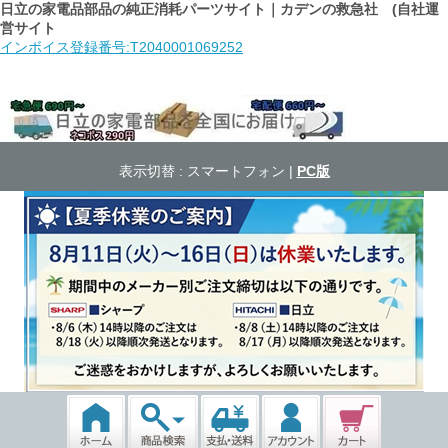
日立の家電品部品の純正消耗パーツサイト｜カデンの救急社 (自社運
営サイト
インボイス登録番号:T2040001069252
表示切替 :
スマートフォン
|
PC版