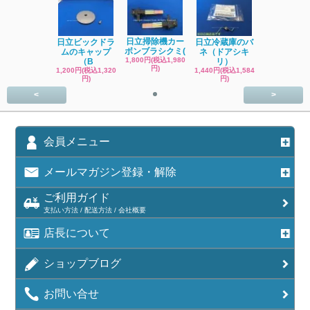
日立掃除機カー
日立ビックドラ
日立冷蔵庫のバ
ボンブラシクミ(
ムのキャップ
ネ（ドアシキ
1,800円(税込1,980
（B
リ）
円)
1,200円(税込1,320
1,440円(税込1,584
円)
円)
<
>
会員メニュー
メールマガジン登録・解除
ご利用ガイド
支払い方法 / 配送方法 / 会社概要
店長について
ショップブログ
お問い合せ