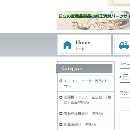
ホーム
日
エアコン・クーラー部品/リモ
コン
商品
洗濯機（ドラム・全自動・2槽
式）部品/消耗品
衣類乾燥機部品・消耗品/
冷蔵庫部品・消耗品/