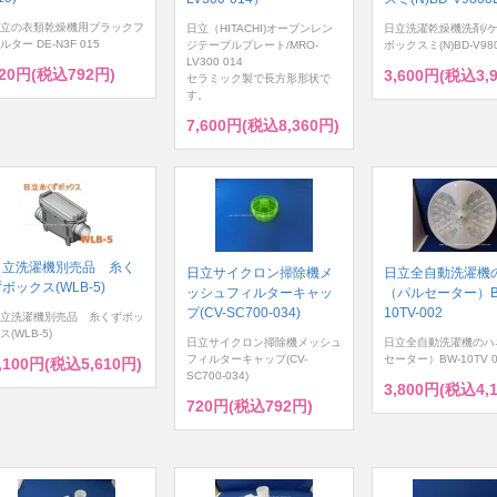
立の衣類乾燥機用ブラックフ
日立（HITACHI)オーブンレン
日立洗濯乾燥機洗剤/
ルター DE-N3F 015
ジテーブルプレート/MRO-
ボックスミ(N)BD-V980
LV300 014
20円(税込792円)
3,600円(税込3,
セラミック製で長方形形状で
す。
7,600円(税込8,360円)
日立洗濯機別売品 糸く
日立サイクロン掃除機メ
日立全自動洗濯機
ボックス(WLB-5)
ッシュフィルターキャッ
（パルセーター）B
プ(CV-SC700-034)
10TV-002
立洗濯機別売品 糸くずボッ
ス(WLB-5)
日立サイクロン掃除機メッシュ
日立全自動洗濯機のハ
フィルターキャップ(CV-
セーター）BW-10TV 0
,100円(税込5,610円)
SC700-034)
3,800円(税込4,
720円(税込792円)