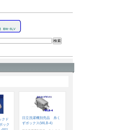
日立洗濯機別売品 糸く
ックド
ずボックス(WLB-4)
ボック
-001