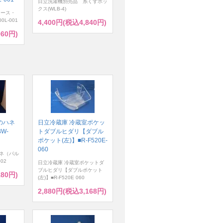
日立洗濯機別売品 糸くずボッ
クス(WLB-4)
ケース・
0L-001
4,400円(税込4,840円)
960円)
のハネ
日立冷蔵庫 冷蔵室ポケッ
W-
トダブルヒダリ【ダブル
ポケット(左)】■R-F520E-
060
ネ（パル
02
日立冷蔵庫 冷蔵室ポケットダ
ブルヒダリ【ダブルポケット
180円)
(左)】■R-F520E 060
2,880円(税込3,168円)