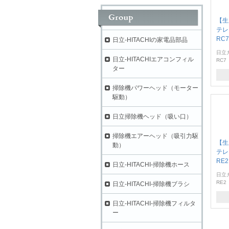
【生
テレ
RC
日立-HITACHIの家電品部品
日立
日立-HITACHIエアコンフィル
RC7
ター
掃除機パワーヘッド（モーター
駆動）
日立掃除機ヘッド（吸い口）
掃除機エアーヘッド（吸引力駆
【生
動）
テレ
RE
日立-HITACHI-掃除機ホース
日立
RE2
日立-HITACHI-掃除機ブラシ
日立-HITACHI-掃除機フィルタ
ー