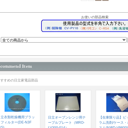
お使いの部品検索
おすすめの日立家電品部品
日立衣類乾燥機用ブラッ
日立オーブンレンジ用テ
【在庫限り品】ビ
フィルター(DE-N3F
ーブルプレート（MRO-
ラム洗剤/ケース・
15)
LV300-014）
スミ(N)BD-V9800L