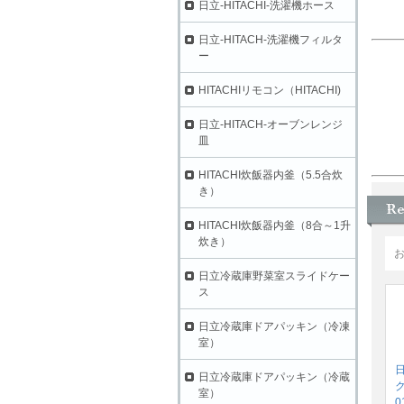
日立-HITACHI-洗濯機ホース
日立-HITACH-洗濯機フィルタ
ー
HITACHIリモコン（HITACHI)
日立-HITACH-オーブンレンジ
皿
HITACHI炊飯器内釜（5.5合炊
き）
HITACHI炊飯器内釜（8合～1升
炊き）
日立冷蔵庫野菜室スライドケー
ス
日立冷蔵庫ドアパッキン（冷凍
室）
日立冷蔵庫ドアパッキン（冷蔵
ク
室）
0