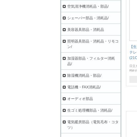
空気清浄機消耗品・部品/
シェーバー部品・消耗品/
美容器具部品・消耗品
照明器具部品・消耗品・リモコ
ン/
【生
テレ
(21
加湿器部品・フィルター消耗
品/
日立
RM-V
除湿機消耗品・部品/
電話機・FAX消耗品/
オーディオ部品
生ゴミ処理機部品・消耗品/
電気暖房部品（電気毛布・コタ
ツ）