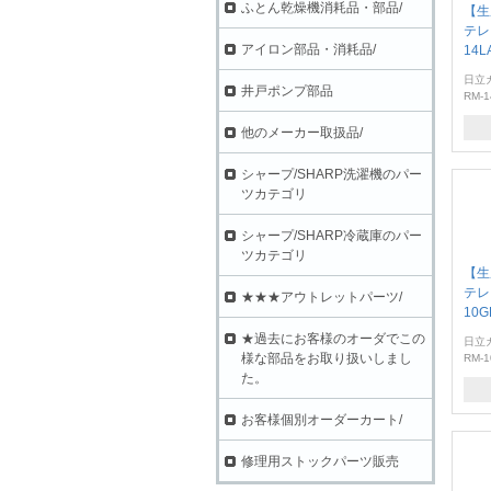
ふとん乾燥機消耗品・部品/
【生
テレ
アイロン部品・消耗品/
14L
日立
井戸ポンプ部品
RM-1
他のメーカー取扱品/
シャープ/SHARP洗濯機のパー
ツカテゴリ
シャープ/SHARP冷蔵庫のパー
ツカテゴリ
【生
テレ
★★★アウトレットパーツ/
10
★過去にお客様のオーダでこの
日立
様な部品をお取り扱いしまし
RM-
た。
お客様個別オーダーカート/
修理用ストックパーツ販売