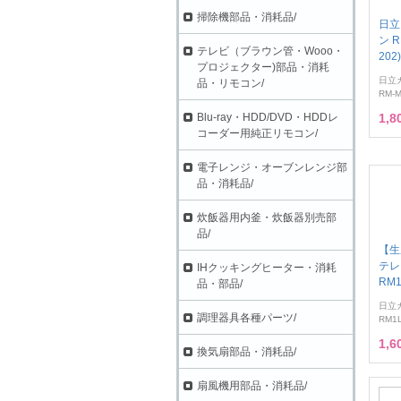
掃除機部品・消耗品/
日立
ン R
テレビ（ブラウン管・Wooo・
202)
プロジェクター)部品・消耗
日立
品・リモコン/
RM-M
Blu-ray・HDD/DVD・HDDレ
1,
コーダー用純正リモコン/
電子レンジ・オーブンレンジ部
品・消耗品/
炊飯器用内釜・炊飯器別売部
品/
【生
テレ
IHクッキングヒーター・消耗
RM1
品・部品/
日立
調理器具各種パーツ/
RM1L
1,
換気扇部品・消耗品/
扇風機用部品・消耗品/