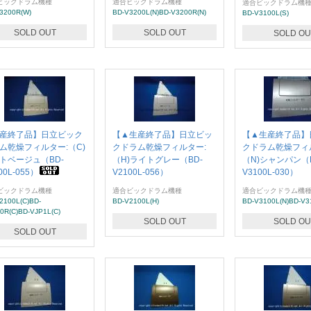
ビックドラム機種
適合ビックドラム機種
適合ビックドラム機
3200R(W)
BD-V3200L(N)BD-V3200R(N)
BD-V3100L(S)
SOLD OUT
SOLD OUT
SOLD OU
産終了品】日立ビック
【▲生産終了品】日立ビッ
【▲生産終了品】
ム乾燥フィルター:（C)
クドラム乾燥フィルター:
クドラム乾燥フィ
トベージュ（BD-
（H)ライトグレー（BD-
（N)シャンパン（B
00L-055）
V2100L-056）
V3100L-030）
ビックドラム機種
適合ビックドラム機種
適合ビックドラム機
2100L(C)BD-
BD-V2100L(H)
BD-V3100L(N)BD-V3
0R(C)BD-VJP1L(C)
SOLD OUT
SOLD OU
SOLD OUT