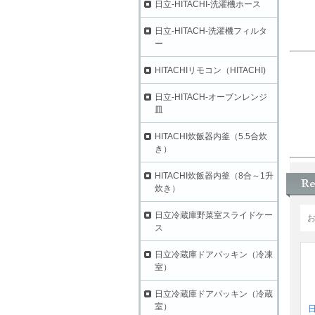
日立-HITACHI-洗濯機ホース
日立-HITACH-洗濯機フィルタ
ー
HITACHIリモコン（HITACHI)
日立-HITACH-オーブンレンジ
皿
HITACHI炊飯器内釜（5.5合炊
き）
HITACHI炊飯器内釜（8合～1升
炊き）
日立冷蔵庫野菜室スライドケー
ス
日立冷蔵庫ドアパッキン（冷凍
室）
日立冷蔵庫ドアパッキン（冷蔵
室）