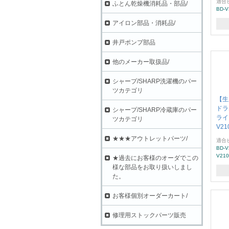
適合
ふとん乾燥機消耗品・部品/
BD-V
アイロン部品・消耗品/
井戸ポンプ部品
他のメーカー取扱品/
シャープ/SHARP洗濯機のパー
ツカテゴリ
【生
ドラ
シャープ/SHARP冷蔵庫のパー
ライ
ツカテゴリ
V21
★★★アウトレットパーツ/
適合
BD-V
V210
★過去にお客様のオーダでこの
様な部品をお取り扱いしまし
た。
お客様個別オーダーカート/
修理用ストックパーツ販売