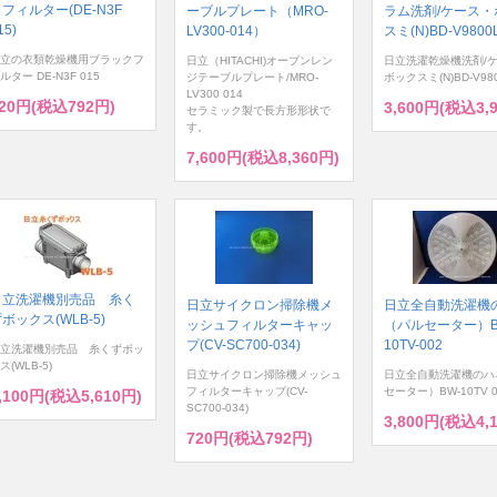
フィルター(DE-N3F
ーブルプレート（MRO-
ラム洗剤/ケース・
15)
LV300-014）
スミ(N)BD-V9800L
立の衣類乾燥機用ブラックフ
日立（HITACHI)オーブンレン
日立洗濯乾燥機洗剤/
ルター DE-N3F 015
ジテーブルプレート/MRO-
ボックスミ(N)BD-V980
LV300 014
20円(税込792円)
3,600円(税込3,
セラミック製で長方形形状で
す。
7,600円(税込8,360円)
日立洗濯機別売品 糸く
日立サイクロン掃除機メ
日立全自動洗濯機
ボックス(WLB-5)
ッシュフィルターキャッ
（パルセーター）B
プ(CV-SC700-034)
10TV-002
立洗濯機別売品 糸くずボッ
ス(WLB-5)
日立サイクロン掃除機メッシュ
日立全自動洗濯機のハ
フィルターキャップ(CV-
セーター）BW-10TV 0
,100円(税込5,610円)
SC700-034)
3,800円(税込4,
720円(税込792円)