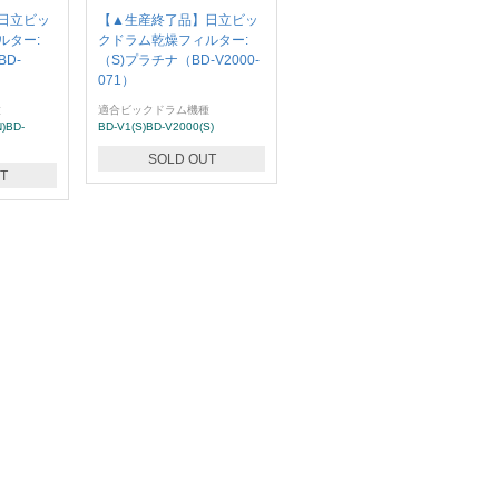
日立ビッ
【▲生産終了品】日立ビッ
ルター:
クドラム乾燥フィルター:
D-
（S)プラチナ（BD-V2000-
071）
種
適合ビックドラム機種
)BD-
BD-V1(S)BD-V2000(S)
SOLD OUT
T