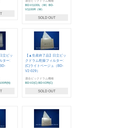
適合ビックドラム機種
種
BD-V1100L（W）BD-
V1100R（W）
T
SOLD OUT
日立ビッ
【▲生産終了品】日立ビッ
ルター:
クドラム乾燥フィルター:
D-
(C)ライトベージュ（BD-
V2-029）
種
適合ビックドラム機種
100R(N)
BD-V2(C) BD-V2R(C)
T
SOLD OUT