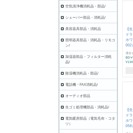
空気清浄機消耗品・部品/
シェーバー部品・消耗品/
美容器具部品・消耗品
【生
ドラ
ホワ
照明器具部品・消耗品・リモコ
002
ン/
適合
加湿器部品・フィルター消耗
BD-
品/
V13
除湿機消耗品・部品/
電話機・FAX消耗品/
オーディオ部品
生ゴミ処理機部品・消耗品/
【生
ドラ
電気暖房部品（電気毛布・コタ
ホワ
ツ）
058