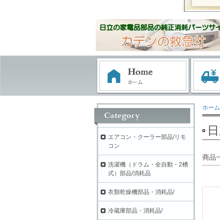
ホーム
日
エアコン・クーラー部品/リモ
コン
商品
洗濯機（ドラム・全自動・2槽
式）部品/消耗品
衣類乾燥機部品・消耗品/
冷蔵庫部品・消耗品/