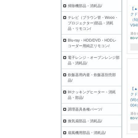
掃除機部品・消耗品/
【▲
クド
テレビ（ブラウン管・Wooo・
（N
プロジェクター)部品・消耗
V94
品・リモコン/
適合
BD-V
Blu-ray・HDD/DVD・HDDレ
コーダー用純正リモコン/
電子レンジ・オーブンレンジ部
品・消耗品/
炊飯器用内釜・炊飯器別売部
品/
【▲
IHクッキングヒーター・消耗
クド
品・部品/
(W)
004
調理器具各種パーツ/
適合
BD-
換気扇部品・消耗品/
扇風機用部品・消耗品/