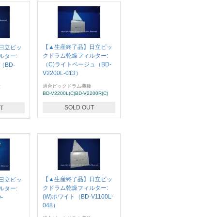
【▲生産終了品】日立ビッ
日立ビッ
クドラム乾燥フィルター:
ルター:
（C)ライトベージュ（BD-
（BD-
V2200L-013）
適合ビックドラム機種
種
BD-V2200L(C)BD-V2200R(C)
SOLD OUT
T
【▲生産終了品】日立ビッ
日立ビッ
クドラム乾燥フィルター:
ルター:
(W)ホワイト（BD-V1100L-
-
048）