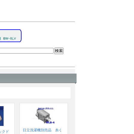
日立洗濯機別売品 糸く
ックド