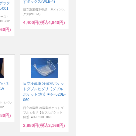
ずボックス(WLB-4)
ボック
-001
日立洗濯機別売品 糸くずボッ
クス(WLB-4)
ケース・
0L-001
4,400円(税込4,840円)
960円)
のハネ
日立冷蔵庫 冷蔵室ポケッ
W-
トダブルヒダリ【ダブル
ポケット(左)】■R-F520E-
060
ネ（パル
02
日立冷蔵庫 冷蔵室ポケットダ
ブルヒダリ【ダブルポケット
180円)
(左)】■R-F520E 060
2,880円(税込3,168円)