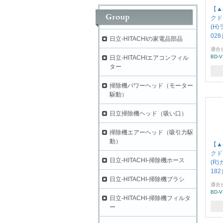
【▲
クド
(H
028
日立-HITACHIの家電品部品
適合
BD-V
日立-HITACHIエアコンフィル
ター
掃除機パワーヘッド（モーター
駆動）
日立掃除機ヘッド（吸い口）
掃除機エアーヘッド（吸引力駆
動）
【▲
クド
日立-HITACHI-掃除機ホース
(R
182
日立-HITACHI-掃除機ブラシ
適合
BD-V
日立-HITACHI-掃除機フィルタ
ー