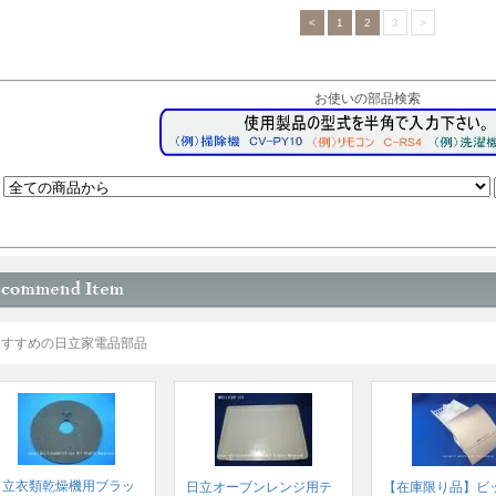
<
1
2
3
>
お使いの部品検索
おすすめの日立家電品部品
日立衣類乾燥機用ブラッ
日立オーブンレンジ用テ
【在庫限り品】ビ