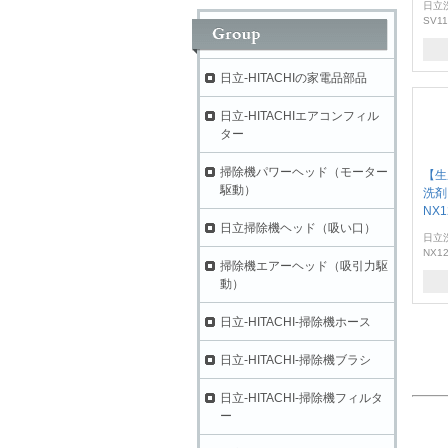
日立
SV11
日立-HITACHIの家電品部品
日立-HITACHIエアコンフィル
ター
掃除機パワーヘッド（モーター
【生
駆動）
洗剤
NX1
日立掃除機ヘッド（吸い口）
日立
NX12
掃除機エアーヘッド（吸引力駆
動）
日立-HITACHI-掃除機ホース
日立-HITACHI-掃除機ブラシ
日立-HITACHI-掃除機フィルタ
ー