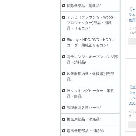
掃除機部品・消耗品/
【▲
ラム
テレビ（ブラウン管・Wooo・
色用)
プロジェクター)部品・消耗
品・リモコン/
ビッ
（W色
Blu-ray・HDD/DVD・HDDレ
コーダー用純正リモコン/
電子レンジ・オーブンレンジ部
品・消耗品/
炊飯器用内釜・炊飯器別売部
品/
【生
IHクッキングヒーター・消耗
ウォ
品・部品/
（Ｓ
D10
調理器具各種パーツ/
ビッ
タ・B
換気扇部品・消耗品/
扇風機用部品・消耗品/