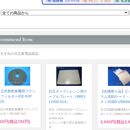
おすすめの日立家電品部品
日立衣類乾燥機用ブラッ
日立オーブンレンジ用テ
【在庫限り品】ビ
フィルター(DE-N3F
ーブルプレート（MRO-
ラム洗剤/ケース・
15)
LV300-014）
スミ(N)BD-V9800L
立の衣類乾燥機用ブラックフ
日立（HITACHI)オーブンレン
日立洗濯乾燥機洗剤/
ルター DE-N3F 015
ジテーブルプレート/MRO-
ボックスミ(N)BD-V980
LV300 014
20円(税込792円)
3,600円(税込3,
セラミック製で長方形形状で
す。