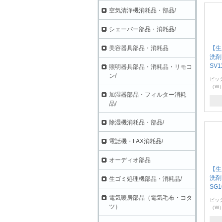
空気清浄機消耗品・部品/
シェーバー部品・消耗品/
美容器具部品・消耗品
【生
洗剤
SV1
照明器具部品・消耗品・リモコ
ン/
ビッ
（W）
加湿器部品・フィルター消耗
品/
除湿機消耗品・部品/
電話機・FAX消耗品/
オーディオ部品
【生
洗剤
生ゴミ処理機部品・消耗品/
SG1
電気暖房部品（電気毛布・コタ
ビッ
ツ）
（W）