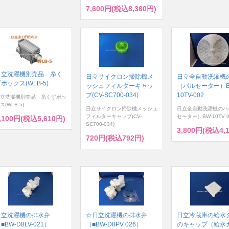
7,600円(税込8,360円)
日立洗濯機別売品 糸く
日立サイクロン掃除機メ
日立全自動洗濯機
ボックス(WLB-5)
ッシュフィルターキャッ
（パルセーター）B
プ(CV-SC700-034)
10TV-002
立洗濯機別売品 糸くずボッ
ス(WLB-5)
日立サイクロン掃除機メッシュ
日立全自動洗濯機のハ
フィルターキャップ(CV-
セーター）BW-10TV 0
,100円(税込5,610円)
SC700-034)
3,800円(税込4,
720円(税込792円)
日立洗濯機の排水弁
☆日立洗濯機の排水弁
日立冷蔵庫の給水
■BW-D8LV-021）
（■BW-D8PV 026）
のキャップ（給水