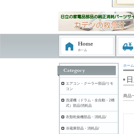
ホーム
日
エアコン・クーラー部品/リモ
コン
商品
洗濯機（ドラム・全自動・2槽
式）部品/消耗品
衣類乾燥機部品・消耗品/
冷蔵庫部品・消耗品/