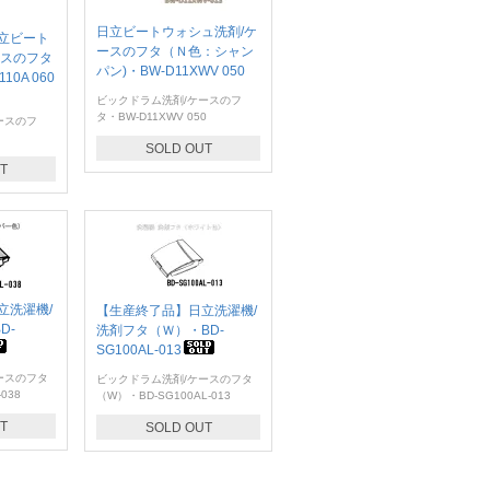
日立ビートウォシュ洗剤/ケ
立ビート
ースのフタ（Ｎ色：シャン
ースのフタ
パン)・BW-D11XWV 050
10A 060
ビックドラム洗剤/ケースのフ
タ・BW-D11XWV 050
ースのフ
SOLD OUT
T
立洗濯機/
【生産終了品】日立洗濯機/
D-
洗剤フタ（Ｗ）・BD-
SG100AL-013
ースのフタ
ビックドラム洗剤/ケースのフタ
038
（W）・BD-SG100AL-013
T
SOLD OUT