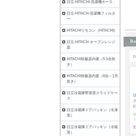
日立-HITACHI-洗濯機ホース
日立-HITACH-洗濯機フィルタ
ー
HITACHIリモコン（HITACHI)
日立-HITACH-オーブンレンジ
皿
HITACHI炊飯器内釜（5.5合炊
き）
HITACHI炊飯器内釜（8合～1升
炊き）
日立冷蔵庫野菜室スライドケー
ス
ク
0
日立冷蔵庫ドアパッキン（冷凍
日
室）
ィ
日立冷蔵庫ドアパッキン（冷蔵
7
室）