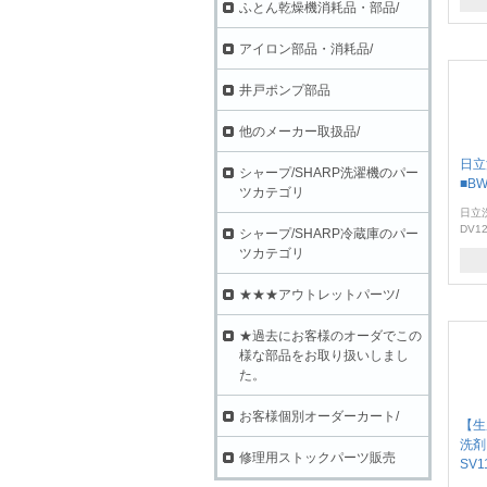
ふとん乾燥機消耗品・部品/
アイロン部品・消耗品/
井戸ポンプ部品
他のメーカー取扱品/
日立
シャープ/SHARP洗濯機のパー
■BW
ツカテゴリ
日立
DV12
シャープ/SHARP冷蔵庫のパー
ツカテゴリ
★★★アウトレットパーツ/
★過去にお客様のオーダでこの
様な部品をお取り扱いしまし
た。
お客様個別オーダーカート/
【生
洗剤
修理用ストックパーツ販売
SV1