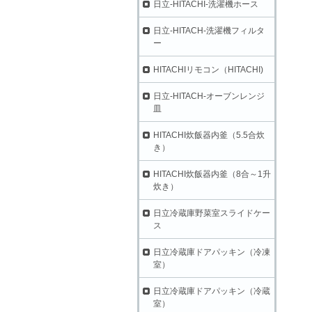
日立-HITACHI-洗濯機ホース
日立-HITACH-洗濯機フィルタ
ー
HITACHIリモコン（HITACHI)
日立-HITACH-オーブンレンジ
皿
HITACHI炊飯器内釜（5.5合炊
き）
HITACHI炊飯器内釜（8合～1升
炊き）
日立冷蔵庫野菜室スライドケー
ス
日立冷蔵庫ドアパッキン（冷凍
室）
日立冷蔵庫ドアパッキン（冷蔵
室）