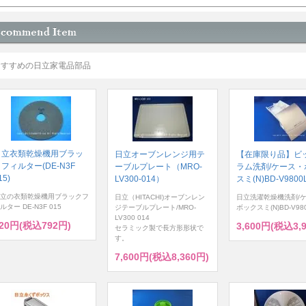
おすすめの日立家電品部品
日立衣類乾燥機用ブラッ
日立オーブンレンジ用テ
【在庫限り品】ビ
フィルター(DE-N3F
ーブルプレート（MRO-
ラム洗剤/ケース・
15)
LV300-014）
スミ(N)BD-V9800L
立の衣類乾燥機用ブラックフ
日立（HITACHI)オーブンレン
日立洗濯乾燥機洗剤/
ルター DE-N3F 015
ジテーブルプレート/MRO-
ボックスミ(N)BD-V980
LV300 014
20円(税込792円)
3,600円(税込3,
セラミック製で長方形形状で
す。
7,600円(税込8,360円)