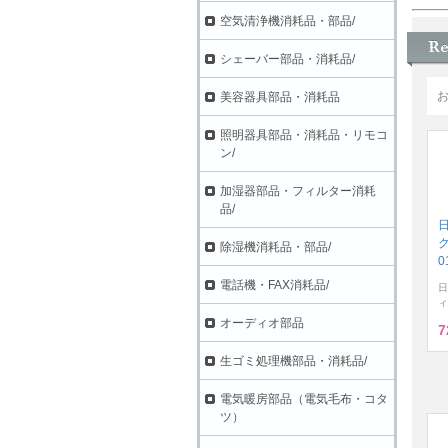
空気清浄機消耗品・部品/
シェーバー部品・消耗品/
美容器具部品・消耗品
照明器具部品・消耗品・リモコ
ン/
加湿器部品・フィルター消耗
品/
ク
除湿機消耗品・部品/
0
電話機・FAX消耗品/
日
ィ
オーディオ部品
7
生ゴミ処理機部品・消耗品/
電気暖房部品（電気毛布・コタ
ツ）