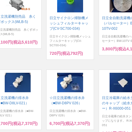
日立洗濯機別売品 糸く
日立サイクロン掃除機メ
日立全自動洗濯機
ボックス(WLB-5)
ッシュフィルターキャッ
（パルセーター）B
プ(CV-SC700-034)
10TV-002
立洗濯機別売品 糸くずボッ
ス(WLB-5)
日立サイクロン掃除機メッシュ
日立全自動洗濯機のハ
フィルターキャップ(CV-
セーター）BW-10TV 0
,100円(税込5,610円)
SC700-034)
3,800円(税込4,
720円(税込792円)
日立洗濯機の排水弁
☆日立洗濯機の排水弁
日立冷蔵庫の給水
■BW-D8LV-021）
（■BW-D8PV 026）
のキャップ（給水
ー）R-X6000-051
立洗濯機の排水弁（■BW-
日立洗濯機の排水弁（■BW-
8LV 021）
D8PV 026）
日立冷蔵庫の給水タン
ップになります。 R-X6
,700円(税込7,370円)
6,700円(税込7,370円)
051