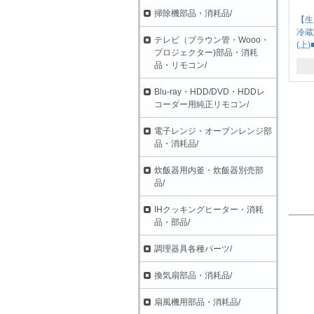
掃除機部品・消耗品/
【生
冷蔵
テレビ（ブラウン管・Wooo・
(上)
プロジェクター)部品・消耗
品・リモコン/
Blu-ray・HDD/DVD・HDDレ
コーダー用純正リモコン/
電子レンジ・オーブンレンジ部
品・消耗品/
炊飯器用内釜・炊飯器別売部
品/
IHクッキングヒーター・消耗
品・部品/
調理器具各種パーツ/
換気扇部品・消耗品/
扇風機用部品・消耗品/