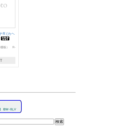
R (カヘ
2
棚板） R-
T