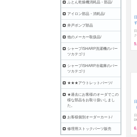
ふとん乾燥機消耗品・部品/
アイロン部品・消耗品/
ず
井戸ポンプ部品
日
ク
他のメーカー取扱品/
5
シャープ/SHARP洗濯機のパー
ツカテゴリ
シャープ/SHARP冷蔵庫のパー
ツカテゴリ
★★★アウトレットパーツ/
★過去にお客様のオーダでこの
様な部品をお取り扱いしまし
た。
（
日
お客様個別オーダーカート/
D
6
修理用ストックパーツ販売