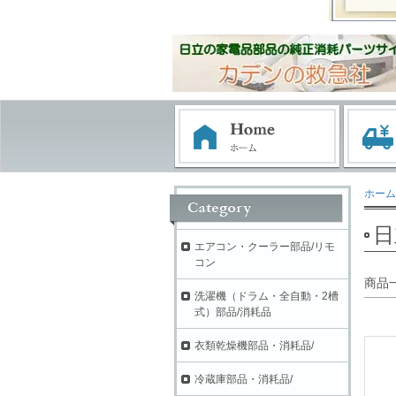
ホーム
日
エアコン・クーラー部品/リモ
コン
商品
洗濯機（ドラム・全自動・2槽
式）部品/消耗品
衣類乾燥機部品・消耗品/
冷蔵庫部品・消耗品/