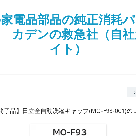
の家電品部品の純正消耗パ
| カデンの救急社（自
イト）
了品】日立全自動洗濯キャップ(MO-F93-001)