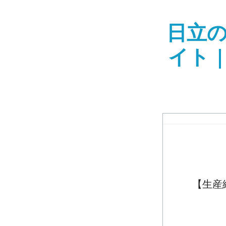
日立
イト 
【生産終