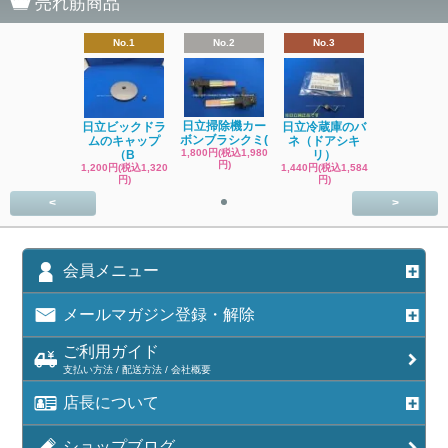
売れ筋商品
No.1
No.2
No.3
日立掃除機カー
日立ビックドラ
日立冷蔵庫のバ
ボンブラシクミ(
ムのキャップ
ネ（ドアシキ
1,800円(税込1,980
（B
リ）
円)
1,200円(税込1,320
1,440円(税込1,584
円)
円)
<
>
会員メニュー
メールマガジン登録・解除
ご利用ガイド
支払い方法 / 配送方法 / 会社概要
店長について
ショップブログ