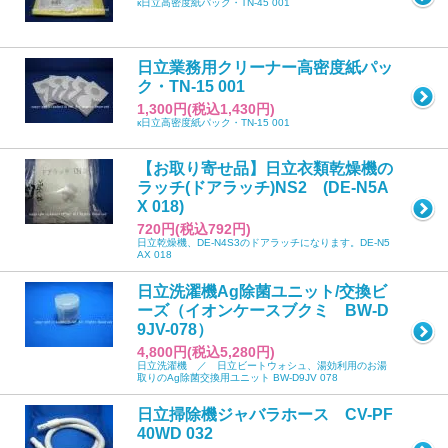
к日立高密度紙パック・TN-45 001
日立業務用クリーナー高密度紙パッ
ク・TN-15 001
1,300円(税込1,430円)
к日立高密度紙パック・TN-15 001
【お取り寄せ品】日立衣類乾燥機の
ラッチ(ドアラッチ)NS2 (DE-N5A
X 018)
720円(税込792円)
日立乾燥機、DE-N4S3のドアラッチになります。DE-N5
AX 018
日立洗濯機Ag除菌ユニット/交換ビ
ーズ（イオンケースブクミ BW-D
9JV-078）
4,800円(税込5,280円)
日立洗濯機 ／ 日立ビートウォシュ、湯効利用のお湯
取りのAg除菌交換用ユニット BW-D9JV 078
日立掃除機ジャバラホース CV-PF
40WD 032