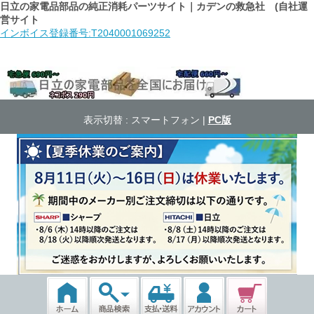
日立の家電品部品の純正消耗パーツサイト｜カデンの救急社 (自社運
営サイト
インボイス登録番号:T2040001069252
表示切替 :
スマートフォン
|
PC版