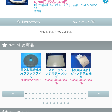
6,700円(税込7,370円)
Р日立掃除機ジャバラホースです。品番：CV-PF40WD-0
32
業務用
前のページへ
次のページへ
全6347商品中 / 97-108商品
おすすめ商品
日立洗濯機
日立衣類乾燥機
日立オーブンレ
【在庫限り品】
品 糸くず
用ブラックフィ
ンジ用テーブル
ビックドラム洗
ク
ル
プ
剤
4,400円(税込4
720円(税込792円)
7,600円(税込8,360
3,600円(税込3,960
円)
円)
円)
<
>