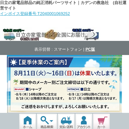
日立の家電品部品の純正消耗パーツサイト｜カデンの救急社 (自社運
営サイト
インボイス登録番号:T2040001069252
表示切替 :
スマートフォン
|
PC版