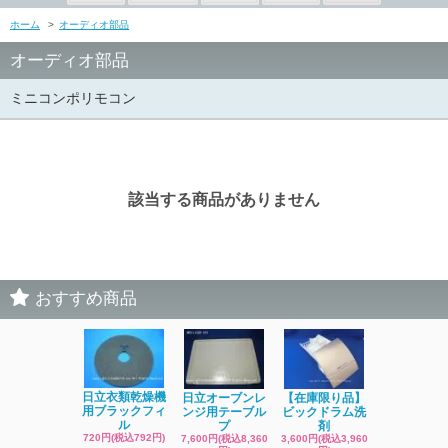
ホーム
>
オーディオ部品
オーディオ部品
ミニコンポリモコン
該当する商品がありません
おすすめ商品
日立洗濯機
日立衣類乾燥機
日立オーブンレ
【在庫限り品】
品 糸くず
用ブラックフィ
ンジ用テーブル
ビックドラム洗
ク
ル
プ
剤
4,400円(税込4
720円(税込792円)
7,600円(税込8,360
3,600円(税込3,960
円)