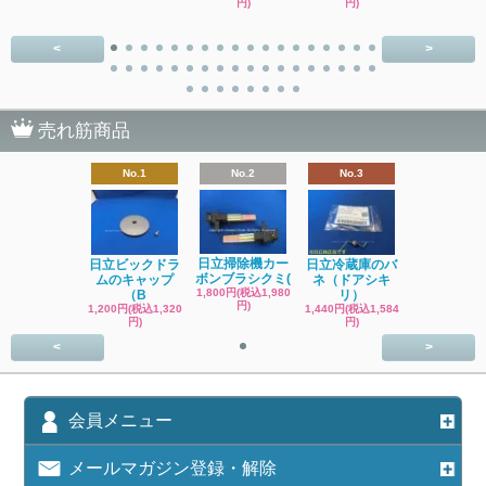
円)
円)
<
>
売れ筋商品
No.1
No.2
No.3
日立掃除機カー
日立ビックドラ
日立冷蔵庫のバ
ボンブラシクミ(
ムのキャップ
ネ（ドアシキ
1,800円(税込1,980
（B
リ）
円)
1,200円(税込1,320
1,440円(税込1,584
円)
円)
<
>
会員メニュー
メールマガジン登録・解除