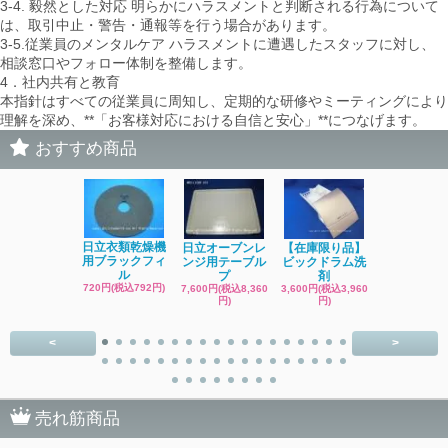
3-4. 毅然とした対応 明らかにハラスメントと判断される行為について
は、取引中止・警告・通報等を行う場合があります。
3-5.従業員のメンタルケア ハラスメントに遭遇したスタッフに対し、
相談窓口やフォロー体制を整備します。
4．社内共有と教育
本指針はすべての従業員に周知し、定期的な研修やミーティングにより
理解を深め、**「お客様対応における自信と安心」**につなげます。
おすすめ商品
日立洗濯機
日立衣類乾燥機
日立オーブンレ
【在庫限り品】
品 糸くず
用ブラックフィ
ンジ用テーブル
ビックドラム洗
ク
ル
プ
剤
4,400円(税込4
720円(税込792円)
7,600円(税込8,360
3,600円(税込3,960
円)
円)
円)
<
>
売れ筋商品