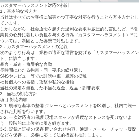
カスタマーハラスメント対応の指針
1．基本的な考え方
当社はすべてのお客様に誠実かつ丁寧な対応を行うことを基本方針とし
ています。
しかしながら、社会通念を超えた過剰な要求や威圧的な言動など、**従
業員の心身に著しい負担を与える行為（カスタマーハラスメント）**に
ついては、断固とした姿勢で対処します。
2．カスタマーハラスメントの定義
次のような行為は、業務の適正な運営を妨げる「カスタマーハラスメン
ト」に該当します：
暴言・威迫・侮辱的な言動
長時間にわたる拘束・同一要求の繰り返し
SNSやレビュー等での誹謗中傷・風評の拡散
社員個人への名指し攻撃や私的な接触
当社の規定を無視した不当な返金、返品・謝罪要求
3．当社の対応方針
項目 対応内容
3-1. 明確な基準の整備 クレームとハラスメントを区別し、社内で統一
された判断を行います。
3-2. 一次対応者の保護 現場スタッフが過度なストレスを受けないよ
う、段階的に上位者に引き継ぎます。
3-3. 記録と証拠の保存 問い合わせ内容、通話・メール・チャット履歴
などを保存し、必要に応じて法的措置も検討します。