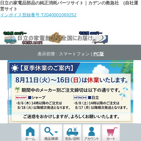
日立の家電品部品の純正消耗パーツサイト｜カデンの救急社 (自社運
営サイト
インボイス登録番号:T2040001069252
表示切替 :
スマートフォン
|
PC版