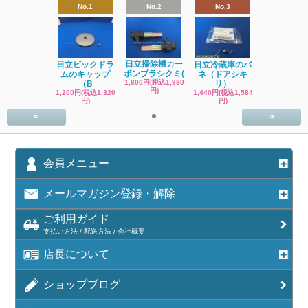
No.1
No.2
No.3
日立掃除機カー
日立ビックドラ
日立冷蔵庫のバ
ボンブラシクミ(
ムのキャップ
ネ（ドアシキ
1,800円(税込1,980
（B
リ）
円)
1,200円(税込1,320
1,440円(税込1,584
円)
円)
<
>
会員メニュー
メールマガジン登録・解除
ご利用ガイド
支払い方法 / 配送方法 / 会社概要
店長について
ショップブログ