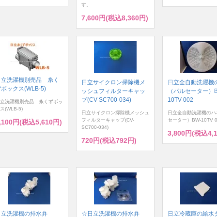
す。
7,600円(税込8,360円)
日立洗濯機別売品 糸く
日立サイクロン掃除機メ
日立全自動洗濯機
ボックス(WLB-5)
ッシュフィルターキャッ
（パルセーター）B
プ(CV-SC700-034)
10TV-002
立洗濯機別売品 糸くずボッ
ス(WLB-5)
日立サイクロン掃除機メッシュ
日立全自動洗濯機のハ
フィルターキャップ(CV-
セーター）BW-10TV 0
,100円(税込5,610円)
SC700-034)
3,800円(税込4,
720円(税込792円)
日立洗濯機の排水弁
☆日立洗濯機の排水弁
日立冷蔵庫の給水