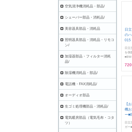
空気清浄機消耗品・部品/
シェーバー部品・消耗品/
美容器具部品・消耗品
日立
のハ
照明器具部品・消耗品・リモコ
015
ン/
日立
を側
加湿器部品・フィルター消耗
■BW-
品/
72
除湿機消耗品・部品/
電話機・FAX消耗品/
オーディオ部品
【お
生ゴミ処理機部品・消耗品/
機お
ー■B
電気暖房部品（電気毛布・コタ
ツ）
日立
ガー■