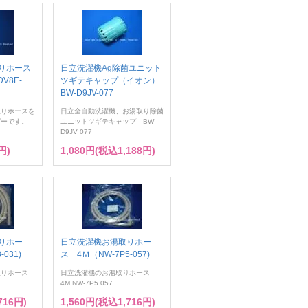
りホース
日立洗濯機Ag除菌ユニット
V8E-
ツギテキャップ（イオン）
BW-D9JV-077
りホースを
日立全自動洗濯機、お湯取り除菌
ガーです。
ユニットツギテキャップ BW-
D9JV 077
円)
1,080円(税込1,188円)
りホー
日立洗濯機お湯取りホー
031)
ス 4Ｍ（NW-7P5-057)
取りホース
日立洗濯機のお湯取りホース
4M NW-7P5 057
716円)
1,560円(税込1,716円)