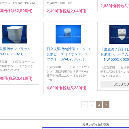
ホース 5M NW-7P5 052
Ｍ)■BW-X100K 101
2,880円(税込3,
280円(税込2,508円)
2,400円(税込2,640円)
洗濯機ポンプラック
日立洗濯機Ag除菌ユニット/
【生産終了品】日
-D8CV6-023）
交換ビーズ（イオンケース
お湯取りホースの
ブクミ BW-D9JV-078）
（NW-500CX-03
洗濯機 お湯取りホースを
に収納するラックになりま
日立洗濯機 ／ 日立ビートウォ
日立洗濯機 お湯取
W-D8CV6 023
シュ、湯効利用のお湯取りのAg
側面に収納するハン
除菌交換用ユニット BW-D9JV
NW-500CX-030
100円(税込3,410円)
078
SOLD OU
4,800円(税込5,280円)
<
1
2
>
お使いの部品検索