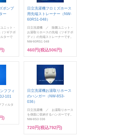
ズポンプ
日立洗濯機フロミズホース
ター
用先端ストレーナー（NW-
）
60RS1-048）
菌ユニット・
日立洗濯機 ／ 除菌ユニット・
端（ツギテボ
お湯取りホースの先端（ツギテボ
ィルターで
ディ）の先端ストレーナーです。
NW-60RS1 048
円)
460円(税込506円)
日立洗濯機お湯取りホース
ーンフフィ
のハンガー（NW-8S3-
0J-101
036）
フフィルタ
日立洗濯機 ／ お湯取りホース
を側面に収納するハンガーです。
円)
NW-8S3 036
720円(税込792円)