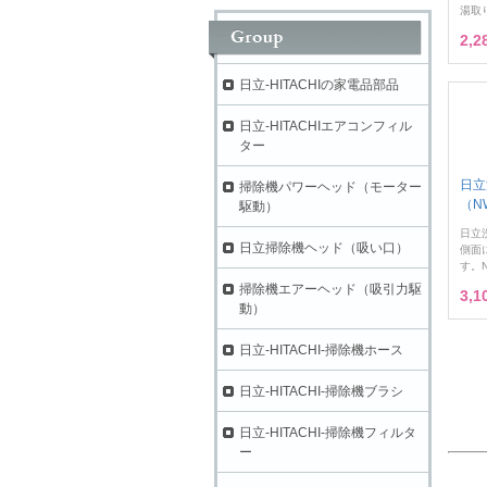
湯取り
2,
日立-HITACHIの家電品部品
日立-HITACHIエアコンフィル
ター
日立
掃除機パワーヘッド（モーター
（NW
駆動）
日立
日立掃除機ヘッド（吸い口）
側面
す。N
掃除機エアーヘッド（吸引力駆
3,
動）
日立-HITACHI-掃除機ホース
日立-HITACHI-掃除機ブラシ
日立-HITACHI-掃除機フィルタ
ー