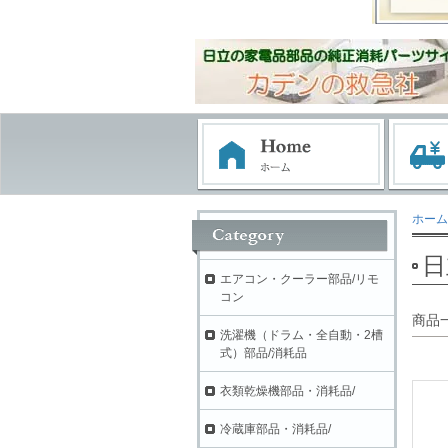
ホーム
日
エアコン・クーラー部品/リモ
コン
商品
洗濯機（ドラム・全自動・2槽
式）部品/消耗品
衣類乾燥機部品・消耗品/
冷蔵庫部品・消耗品/