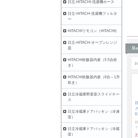
日立-HITACHI-洗濯機ホース
日立-HITACH-洗濯機フィルタ
ー
HITACHIリモコン（HITACHI)
日立-HITACH-オーブンレンジ
皿
HITACHI炊飯器内釜（5.5合炊
き）
HITACHI炊飯器内釜（8合～1升
炊き）
日立冷蔵庫野菜室スライドケー
ス
ク
日立冷蔵庫ドアパッキン（冷凍
0
室）
日
ィ
日立冷蔵庫ドアパッキン（冷蔵
室）
7