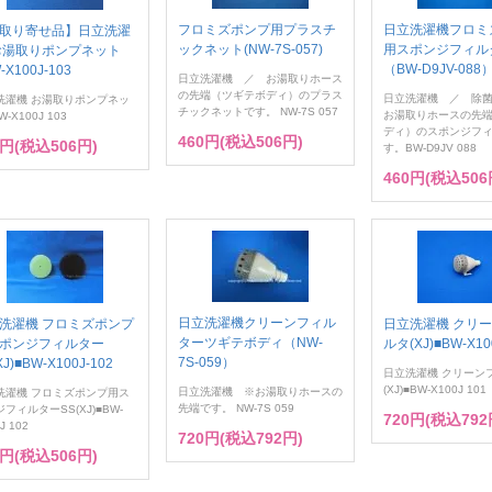
フロミズポンプ用プラスチ
日立洗濯機フロミ
取り寄せ品】日立洗濯
ックネット(NW-7S-057)
用スポンジフィル
お湯取りポンプネット
（BW-D9JV-088
-X100J-103
日立洗濯機 ／ お湯取りホース
の先端（ツギテボディ）のプラス
日立洗濯機 ／ 除
洗濯機 お湯取りポンプネッ
チックネットです。 NW-7S 057
お湯取りホースの先
-X100J 103
ディ）のスポンジフ
460円(税込506円)
0円(税込506円)
す。BW-D9JV 088
460円(税込506
日立洗濯機クリーンフィル
洗濯機 フロミズポンプ
日立洗濯機 クリ
ターツギテボディ（NW-
ポンジフィルター
ルタ(XJ)■BW-X10
7S-059）
XJ)■BW-X100J-102
日立洗濯機 クリーン
(XJ)■BW-X100J 101
日立洗濯機 ※お湯取りホースの
洗濯機 フロミズポンプ用ス
先端です。 NW-7S 059
フィルターSS(XJ)■BW-
720円(税込792
J 102
720円(税込792円)
0円(税込506円)