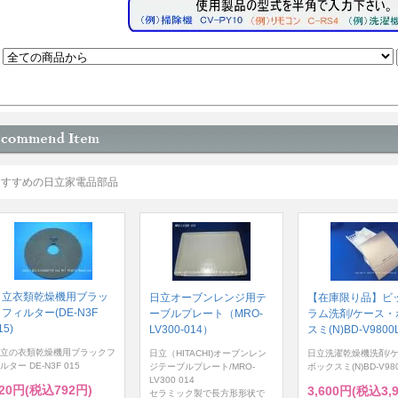
おすすめの日立家電品部品
日立衣類乾燥機用ブラッ
日立オーブンレンジ用テ
【在庫限り品】ビ
フィルター(DE-N3F
ーブルプレート（MRO-
ラム洗剤/ケース・
15)
LV300-014）
スミ(N)BD-V9800L
立の衣類乾燥機用ブラックフ
日立（HITACHI)オーブンレン
日立洗濯乾燥機洗剤/
ルター DE-N3F 015
ジテーブルプレート/MRO-
ボックスミ(N)BD-V980
LV300 014
20円(税込792円)
3,600円(税込3,
セラミック製で長方形形状で