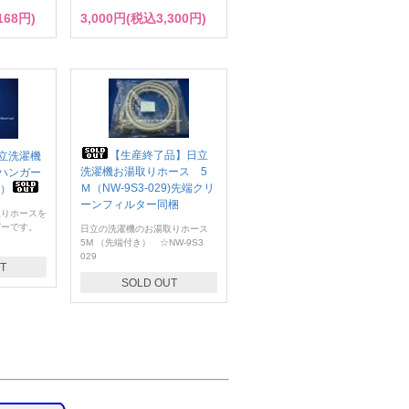
168円)
3,000円(税込3,300円)
【生産終了品】日立
立洗濯機
洗濯機お湯取りホース 5
ハンガー
Ｍ（NW-9S3-029)先端クリ
0）
ーンフィルター同梱
りホースを
ガーです。
日立の洗濯機のお湯取りホース
5M （先端付き） ☆NW-9S3
029
T
SOLD OUT