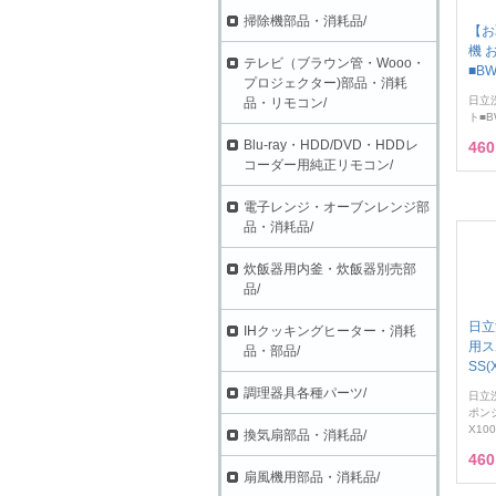
掃除機部品・消耗品/
【お
機 
テレビ（ブラウン管・Wooo・
■BW
プロジェクター)部品・消耗
日立
品・リモコン/
ト■BW
Blu-ray・HDD/DVD・HDDレ
46
コーダー用純正リモコン/
電子レンジ・オーブンレンジ部
品・消耗品/
炊飯器用内釜・炊飯器別売部
品/
日立
IHクッキングヒーター・消耗
用ス
品・部品/
SS(
調理器具各種パーツ/
日立
ポンジ
X100
換気扇部品・消耗品/
46
扇風機用部品・消耗品/