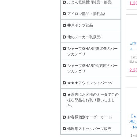
ふとん乾燥機消耗品・部品/
1,
アイロン部品・消耗品/
井戸ポンプ部品
他のメーカー取扱品/
日立
シャープ/SHARP洗濯機のパー
ス 5
ツカテゴリ
日立
5M ☆
シャープ/SHARP冷蔵庫のパー
2,
ツカテゴリ
★★★アウトレットパーツ/
★過去にお客様のオーダでこの
様な部品をお取り扱いしまし
た。
【▲
お客様個別オーダーカート/
機お
（NW
修理用ストックパーツ販売
【▲