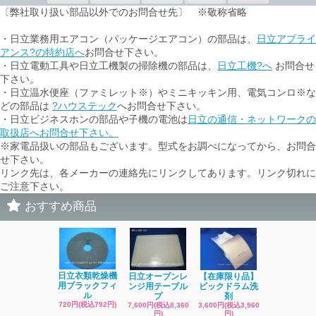
〔弊社取り扱い部品以外でのお問合せ先〕 ※敬称省略
・日立業務用エアコン（パッケージエアコン）の部品は、
日立アプライ
アンス?の特約店へ
お問合せ下さい。
・日立電動工具や日立工機製の掃除機の部品は、
日立工機?へ
お問合せ
下さい。
・日立温水便座（ファミレット※）やミニキッキン用、電気コンロ※な
どの部品は
?ハウステック
へお問合せ下さい。
・日立ビジネスホンの部品や子機の電池は
日立の通信・ネットワークの
取扱店へお問合せ下さい。
※家電品扱いの部品もございます。型式をお調べになってから、お問合
せ下さい。
リンク先は、各メーカーの連絡先にリンクしてあります。リンク切れに
ご注意下さい。
おすすめ商品
日立洗濯機
日立衣類乾燥機
日立オーブンレ
【在庫限り品】
品 糸くず
用ブラックフィ
ンジ用テーブル
ビックドラム洗
ク
ル
プ
剤
4,400円(税込4
720円(税込792円)
7,600円(税込8,360
3,600円(税込3,960
円)
円)
円)