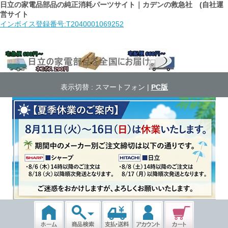
日立の家電品部品の純正消耗パーツサイト｜カデンの救急社 (自社運
営サイト
インボイス登録番号:T2040001069252
表示切替 :
スマートフォン
|
PC版