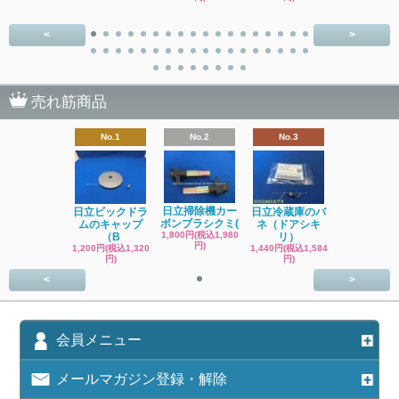
<
>
売れ筋商品
No.1
No.2
No.3
日立掃除機カー
日立ビックドラ
日立冷蔵庫のバ
ボンブラシクミ(
ムのキャップ
ネ（ドアシキ
1,800円(税込1,980
（B
リ）
円)
1,200円(税込1,320
1,440円(税込1,584
円)
円)
<
>
会員メニュー
メールマガジン登録・解除