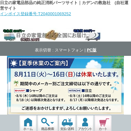
日立の家電品部品の純正消耗パーツサイト｜カデンの救急社 (自社運
営サイト
インボイス登録番号:T2040001069252
表示切替 :
スマートフォン
|
PC版