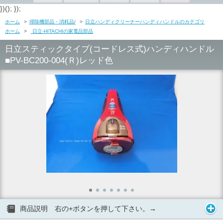
})(); });
ホーム
>
掃除機部品・消耗品/
>
日立ハンディクリーナーハンディハンドルのカテゴリ
ホーム
>
日立-HITACHIの家電品部品
日立スティックタイプ(コードレス式)ハンディハンドル
■PV-BC200-004(Ｒ)レッド色
商品説明 右の+ボタンを押して下さい。→