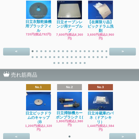
日立洗濯機
日立衣類乾燥機
日立オーブンレ
【在庫限り品】
品 糸くず
用ブラックフィ
ンジ用テーブル
ビックドラム洗
ク
ル
プ
剤
4,400円(税込4
720円(税込792円)
7,600円(税込8,360
3,600円(税込3,960
円)
円)
円)
<
>
売れ筋商品
No.1
No.2
No.3
日立掃除機カー
日立ビックドラ
日立冷蔵庫のバ
ボンブラシクミ(
ムのキャップ
ネ（ドアシキ
1,800円(税込1,980
（B
リ）
円)
1,200円(税込1,320
1,440円(税込1,584
円)
円)
<
>