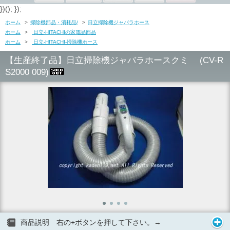
})(); });
ホーム
>
掃除機部品・消耗品/
>
日立掃除機ジャバラホース
ホーム
>
日立-HITACHIの家電品部品
ホーム
>
日立-HITACHI-掃除機ホース
【生産終了品】日立掃除機ジャバラホースクミ (CV-R
S2000 009)
商品説明 右の+ボタンを押して下さい。→