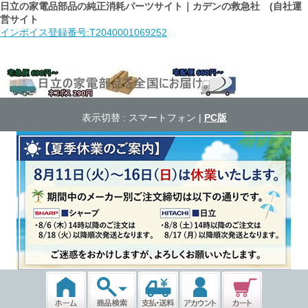
日立の家電品部品の純正消耗パーツサイト｜カデンの救急社 (自社運
営サイト
インボイス登録番号:T2040001069252
表示切替 :
スマートフォン
|
PC版