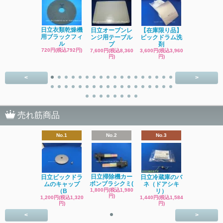
日立洗濯機
日立衣類乾燥機
日立オーブンレ
【在庫限り品】
品 糸くず
用ブラックフィ
ンジ用テーブル
ビックドラム洗
ク
ル
プ
剤
4,400円(税込4
720円(税込792円)
7,600円(税込8,360
3,600円(税込3,960
円)
円)
円)
<
>
売れ筋商品
No.1
No.2
No.3
日立掃除機カー
日立ビックドラ
日立冷蔵庫のバ
ボンブラシクミ(
ムのキャップ
ネ（ドアシキ
1,800円(税込1,980
（B
リ）
円)
1,200円(税込1,320
1,440円(税込1,584
円)
円)
<
>