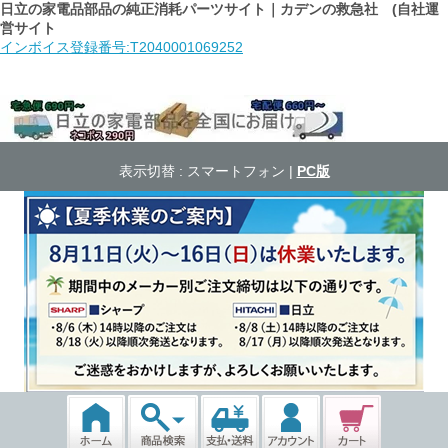
日立の家電品部品の純正消耗パーツサイト｜カデンの救急社 (自社運
営サイト
インボイス登録番号:T2040001069252
表示切替 :
スマートフォン
|
PC版