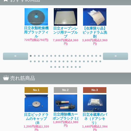
日立洗濯機
日立衣類乾燥機
日立オーブンレ
【在庫限り品】
品 糸くず
用ブラックフィ
ンジ用テーブル
ビックドラム洗
ク
ル
プ
剤
4,400円(税込4
720円(税込792円)
7,600円(税込8,360
3,600円(税込3,960
円)
円)
円)
<
>
売れ筋商品
No.1
No.2
No.3
日立掃除機カー
日立ビックドラ
日立冷蔵庫のバ
ボンブラシクミ(
ムのキャップ
ネ（ドアシキ
1,800円(税込1,980
（B
リ）
円)
1,200円(税込1,320
1,440円(税込1,584
円)
円)