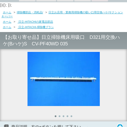
})(); });
ホーム
>
掃除機部品・消耗品/
>
日立お店用・業務用掃除機の吸い口用交換ハケ/サクション
キーパー
ホーム
>
日立-HITACHIの家電品部品
ホーム
>
日立-HITACHI-掃除機ブラシ
【お取り寄せ品】日立掃除機床用吸口 D321用交換ハ
ケ(Bハケ)S CV-PF40WD 035
商品説明 右の+ボタンを押して下さい。→