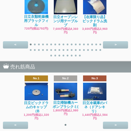
日立洗濯機
日立衣類乾燥機
日立オーブンレ
【在庫限り品】
品 糸くず
用ブラックフィ
ンジ用テーブル
ビックドラム洗
ク
ル
プ
剤
4,400円(税込4
720円(税込792円)
7,600円(税込8,360
3,600円(税込3,960
円)
円)
円)
<
>
売れ筋商品
No.1
No.2
No.3
日立掃除機カー
日立ビックドラ
日立冷蔵庫のバ
ボンブラシクミ(
ムのキャップ
ネ（ドアシキ
1,800円(税込1,980
（B
リ）
円)
1,200円(税込1,320
1,440円(税込1,584
円)
円)
<
>