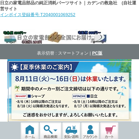
日立の家電品部品の純正消耗パーツサイト｜カデンの救急社 (自社運
営サイト
インボイス登録番号:T2040001069252
表示切替 :
スマートフォン
|
PC版