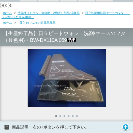
})(); });
ホーム
>
洗濯機（ドラム・全自動・2槽式）部品/消耗品
>
日立洗濯機洗剤ケースのフタ（ド
ラム型BD-とＢＷ-機種）
ホーム
>
日立-HITACHIの家電品部品
【生産終了品】日立ビートウォシュ洗剤/ケースのフタ
（Ｎ色用)・BW-DX110A 059
商品説明 右の+ボタンを押して下さい。→