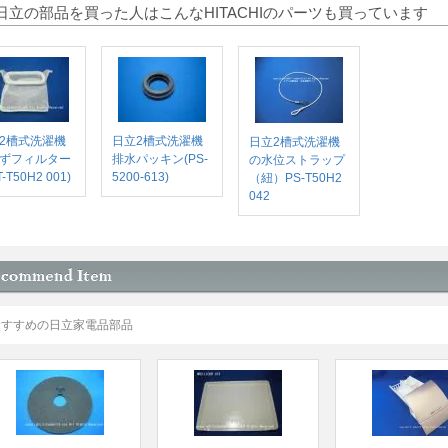
日立の部品を買った人はこんなHITACHIのパーツも買っています
2槽式洗濯機
日立2槽式洗濯機
日立2槽式洗濯機
ずフィルター
排水パッキン(PS-
の水位ストラップ
T-T50H2 001)
5200-613)
（紐）PS-T50H2
042
おすすめの日立家電品部品