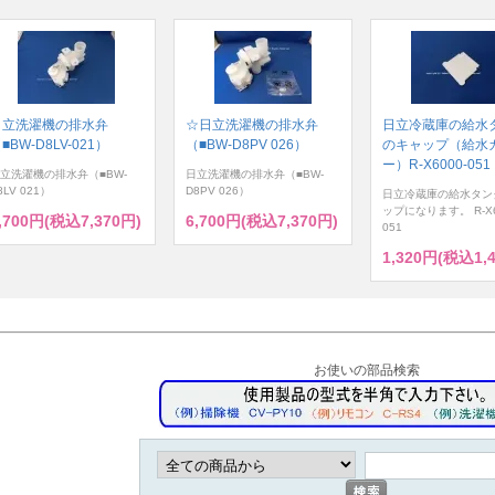
日立洗濯機の排水弁
☆日立洗濯機の排水弁
日立冷蔵庫の給水
■BW-D8LV-021）
（■BW-D8PV 026）
のキャップ（給水
ー）R-X6000-051
立洗濯機の排水弁（■BW-
日立洗濯機の排水弁（■BW-
8LV 021）
D8PV 026）
日立冷蔵庫の給水タン
ップになります。 R-X6
,700円(税込7,370円)
6,700円(税込7,370円)
051
1,320円(税込1,
お使いの部品検索