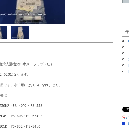
ご予
槽式洗濯機の排水ストラップ（紐）　
32-020になります。
用です。水位用には扱いになれません。
種は
T50K2・PS-40D2・PS-55S
60AS・PS-60S・PS-65AS2
805D・PS-832・PS-B450