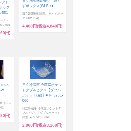
日立洗濯機別売品 糸く
ックド
ずボックス(WLB-4)
ボック
-001
日立洗濯機別売品 糸くずボッ
クス(WLB-4)
ケース・
0L-001
4,400円(税込4,840円)
960円)
のハネ
日立冷蔵庫 冷蔵室ポケッ
W-
トダブルヒダリ【ダブル
ポケット(左)】■R-F520E-
060
ネ（パル
02
日立冷蔵庫 冷蔵室ポケットダ
ブルヒダリ【ダブルポケット
180円)
(左)】■R-F520E 060
2,880円(税込3,168円)