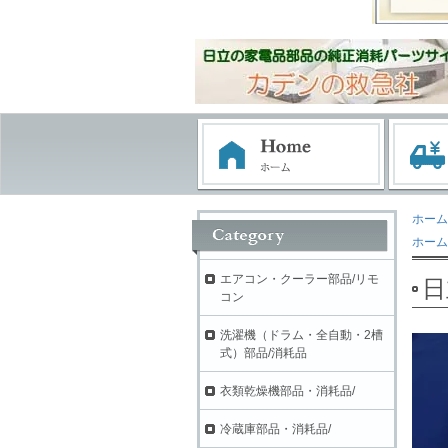
ホーム
ホーム
エアコン・クーラー部品/リモ
日
コン
洗濯機（ドラム・全自動・2槽
式）部品/消耗品
衣類乾燥機部品・消耗品/
冷蔵庫部品・消耗品/