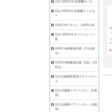
日立-HITACHI-洗濯機ホース
日立-HITACH-洗濯機フィルタ
ー
HITACHIリモコン（HITACHI)
（
日立-HITACH-オーブンレンジ
皿
日
D
HITACHI炊飯器内釜（5.5合炊
6
き）
HITACHI炊飯器内釜（8合～1升
炊き）
日立冷蔵庫野菜室スライドケー
ス
日立冷蔵庫ドアパッキン（冷凍
室）
日立冷蔵庫ドアパッキン（冷蔵
室）