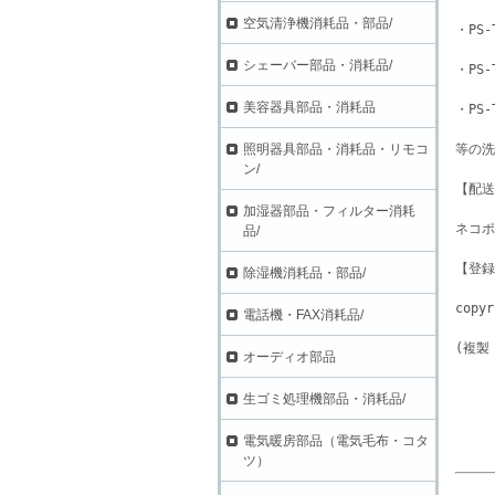
空気清浄機消耗品・部品/
・PS-
シェーバー部品・消耗品/
・PS-
美容器具部品・消耗品
・PS-
照明器具部品・消耗品・リモコ
等の洗
ン/
【配送
加湿器部品・フィルター消耗
ネコポ
品/
【登録日
除湿機消耗品・部品/
copyr
電話機・FAX消耗品/
(複製
オーディオ部品
生ゴミ処理機部品・消耗品/
電気暖房部品（電気毛布・コタ
ツ）