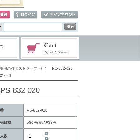
濯機の排水ストラップ（紐） PS-832-020
-020
832-020
番
PS-832-020
売価格
580円(税込638円)
入数