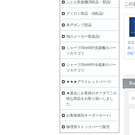
ふとん乾燥機消耗品・部品/
この
アイロン部品・消耗品/
井戸ポンプ部品
他のメーカー取扱品/
日立
シャープ/SHARP洗濯機のパー
糸く
ツカテゴリ
(NE
シャープ/SHARP冷蔵庫のパー
ツカテゴリ
★★★アウトレットパーツ/
★過去にお客様のオーダでこの
様な部品をお取り扱いしまし
た。
お客様個別オーダーカート/
修理用ストックパーツ販売