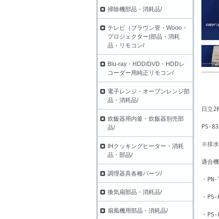
掃除機部品・消耗品/
テレビ（ブラウン管・Wooo・
プロジェクター)部品・消耗
品・リモコン/
Blu-ray・HDD/DVD・HDDレ
コーダー用純正リモコン/
電子レンジ・オーブンレンジ部
品・消耗品/
日立2
炊飯器用内釜・炊飯器別売部
PS-8
品/
※排水
IHクッキングヒーター・消耗
品・部品/
適合機
調理器具各種パーツ/
・PN-
換気扇部品・消耗品/
・PS-
扇風機用部品・消耗品/
・PS-