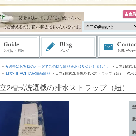
>
★過去にお客様のオーダでこの様な部品をお取り扱いしました。
> 日立2槽式洗
>
日立-HITACHIの家電品部品
> 日立2槽式洗濯機の排水ストラップ（紐） PS-832
立2槽式洗濯機の排水ストラップ（紐） PS-
型
販
購