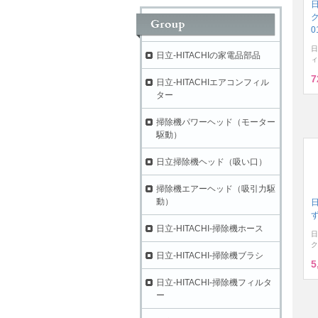
ク
0
日
日立-HITACHIの家電品部品
ィ
7
日立-HITACHIエアコンフィル
ター
掃除機パワーヘッド（モーター
駆動）
日立掃除機ヘッド（吸い口）
掃除機エアーヘッド（吸引力駆
動）
ず
日立-HITACHI-掃除機ホース
日
ク
日立-HITACHI-掃除機ブラシ
5
日立-HITACHI-掃除機フィルタ
ー