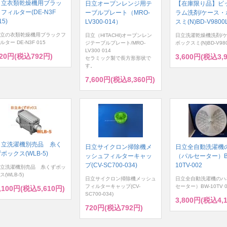
日立衣類乾燥機用ブラッ
日立オーブンレンジ用テ
【在庫限り品】ビ
フィルター(DE-N3F
ーブルプレート（MRO-
ラム洗剤/ケース・
15)
LV300-014）
スミ(N)BD-V9800L
立の衣類乾燥機用ブラックフ
日立（HITACHI)オーブンレン
日立洗濯乾燥機洗剤/
ルター DE-N3F 015
ジテーブルプレート/MRO-
ボックスミ(N)BD-V980
LV300 014
20円(税込792円)
3,600円(税込3,
セラミック製で長方形形状で
す。
7,600円(税込8,360円)
日立洗濯機別売品 糸く
日立サイクロン掃除機メ
日立全自動洗濯機
ボックス(WLB-5)
ッシュフィルターキャッ
（パルセーター）B
プ(CV-SC700-034)
10TV-002
立洗濯機別売品 糸くずボッ
ス(WLB-5)
日立サイクロン掃除機メッシュ
日立全自動洗濯機のハ
フィルターキャップ(CV-
セーター）BW-10TV 0
,100円(税込5,610円)
SC700-034)
3,800円(税込4,
720円(税込792円)