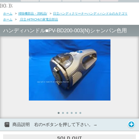
})(); });
ホーム
>
掃除機部品・消耗品/
>
日立ハンディクリーナーハンディハンドルのカテゴリ
ホーム
>
日立-HITACHIの家電品部品
ハンディハンドル■PV-BD200-003(N)シャンパン色用
商品説明 右の+ボタンを押して下さい。→
SOLD OUT