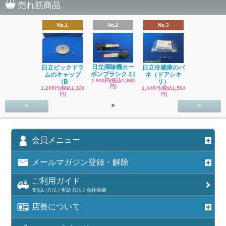
売れ筋商品
No.1
No.2
No.3
日立掃除機カー
日立ビックドラ
日立冷蔵庫のバ
ボンブラシクミ(
ムのキャップ
ネ（ドアシキ
1,800円(税込1,980
（B
リ）
円)
1,200円(税込1,320
1,440円(税込1,584
円)
円)
<
>
会員メニュー
メールマガジン登録・解除
ご利用ガイド
支払い方法 / 配送方法 / 会社概要
店長について