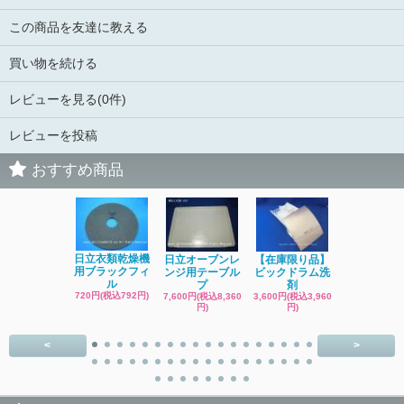
この商品を友達に教える
買い物を続ける
レビューを見る(0件)
レビューを投稿
おすすめ商品
日立洗濯機
日立衣類乾燥機
日立オーブンレ
【在庫限り品】
品 糸くず
用ブラックフィ
ンジ用テーブル
ビックドラム洗
ク
ル
プ
剤
4,400円(税込4
720円(税込792円)
7,600円(税込8,360
3,600円(税込3,960
円)
円)
円)
<
>