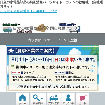
日立の家電品部品の純正消耗パーツサイト｜カデンの救急社 (自社運
営サイト
インボイス登録番号:T2040001069252
表示切替 :
スマートフォン
|
PC版