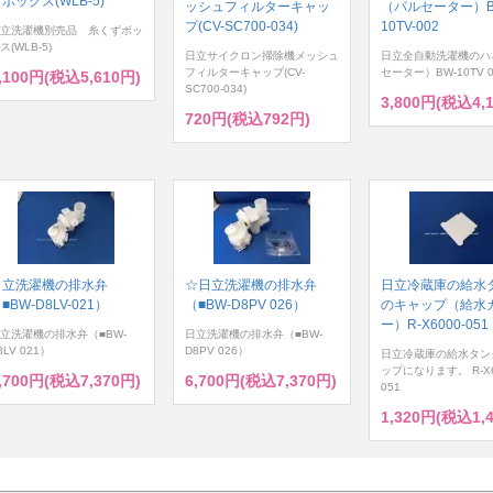
ボックス(WLB-5)
ッシュフィルターキャッ
（パルセーター）B
プ(CV-SC700-034)
10TV-002
立洗濯機別売品 糸くずボッ
ス(WLB-5)
日立サイクロン掃除機メッシュ
日立全自動洗濯機のハ
フィルターキャップ(CV-
セーター）BW-10TV 0
,100円(税込5,610円)
SC700-034)
3,800円(税込4,
720円(税込792円)
日立洗濯機の排水弁
☆日立洗濯機の排水弁
日立冷蔵庫の給水
■BW-D8LV-021）
（■BW-D8PV 026）
のキャップ（給水
ー）R-X6000-051
立洗濯機の排水弁（■BW-
日立洗濯機の排水弁（■BW-
8LV 021）
D8PV 026）
日立冷蔵庫の給水タン
ップになります。 R-X6
,700円(税込7,370円)
6,700円(税込7,370円)
051
1,320円(税込1,