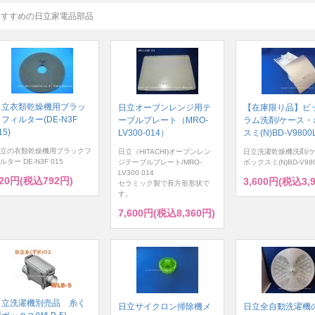
おすすめの日立家電品部品
日立衣類乾燥機用ブラッ
日立オーブンレンジ用テ
【在庫限り品】ビ
フィルター(DE-N3F
ーブルプレート（MRO-
ラム洗剤/ケース・
15)
LV300-014）
スミ(N)BD-V9800L
立の衣類乾燥機用ブラックフ
日立（HITACHI)オーブンレン
日立洗濯乾燥機洗剤/
ルター DE-N3F 015
ジテーブルプレート/MRO-
ボックスミ(N)BD-V980
LV300 014
20円(税込792円)
3,600円(税込3,
セラミック製で長方形形状で
す。
7,600円(税込8,360円)
日立洗濯機別売品 糸く
日立サイクロン掃除機メ
日立全自動洗濯機