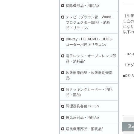
掃除機部品・消耗品/
【生産
テレビ（ブラウン管・Wooo・
日立の
プロジェクター)部品・消耗
になり
品・リモコン/
以下の
Blu-ray・HDD/DVD・HDDレ
コーダー用純正リモコン/
・DZ-
電子レンジ・オーブンレンジ部
品・消耗品/
〔アダ
炊飯器用内釜・炊飯器別売部
■DZ-
品/
IHクッキングヒーター・消耗
品・部品/
調理器具各種パーツ/
換気扇部品・消耗品/
扇風機用部品・消耗品/