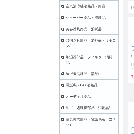
空気清浄機消耗品・部品/
シェーバー部品・消耗品/
美容器具部品・消耗品
照明器具部品・消耗品・リモコ
ン/
ク
0
加湿器部品・フィルター消耗
品/
日
ィ
除湿機消耗品・部品/
7
電話機・FAX消耗品/
オーディオ部品
生ゴミ処理機部品・消耗品/
電気暖房部品（電気毛布・コタ
ツ）