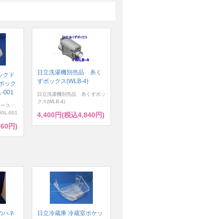
日立洗濯機別売品 糸く
ックド
ずボックス(WLB-4)
ボック
-001
日立洗濯機別売品 糸くずボッ
クス(WLB-4)
ケース・
0L-001
4,400円(税込4,840円)
960円)
のハネ
日立冷蔵庫 冷蔵室ポケッ