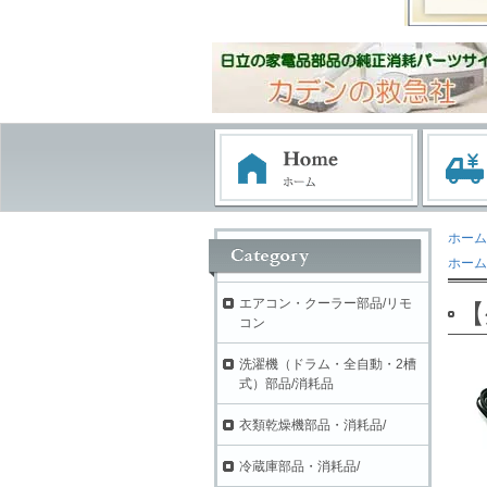
ホーム
ホーム
エアコン・クーラー部品/リモ
【
コン
洗濯機（ドラム・全自動・2槽
式）部品/消耗品
衣類乾燥機部品・消耗品/
冷蔵庫部品・消耗品/