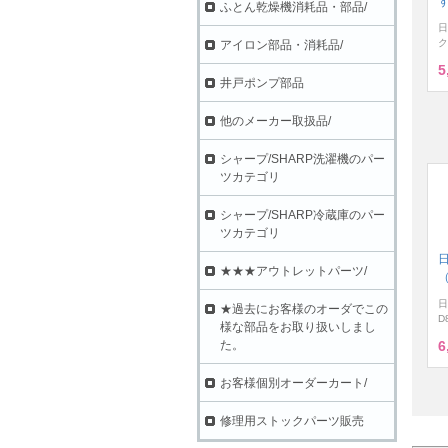
ず
ふとん乾燥機消耗品・部品/
日
ク
アイロン部品・消耗品/
5
井戸ポンプ部品
他のメーカー取扱品/
シャープ/SHARP洗濯機のパー
ツカテゴリ
シャープ/SHARP冷蔵庫のパー
ツカテゴリ
★★★アウトレットパーツ/
（
日
★過去にお客様のオーダでこの
D
様な部品をお取り扱いしまし
た。
6
お客様個別オーダーカート/
修理用ストックパーツ販売