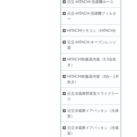
日立-HITACHI-洗濯機ホース
日立-HITACH-洗濯機フィルタ
ー
HITACHIリモコン（HITACHI)
日立-HITACH-オーブンレンジ
皿
HITACHI炊飯器内釜（5.5合炊
き）
HITACHI炊飯器内釜（8合～1升
炊き）
日立冷蔵庫野菜室スライドケー
ス
日立冷蔵庫ドアパッキン（冷凍
室）
日立冷蔵庫ドアパッキン（冷蔵
室）