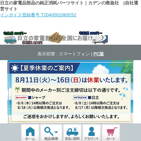
日立の家電品部品の純正消耗パーツサイト｜カデンの救急社 (自社運
営サイト
インボイス登録番号:T2040001069252
表示切替 :
スマートフォン
|
PC版