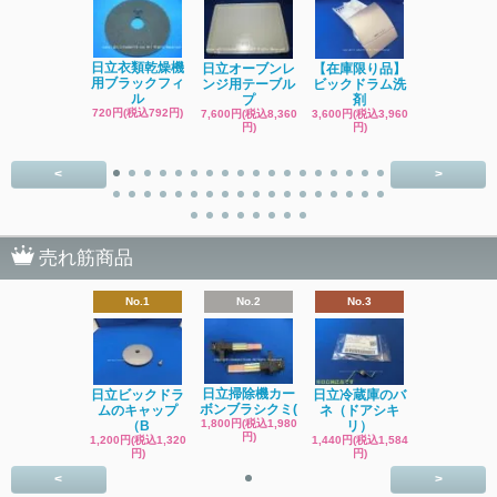
日立洗濯機
日立衣類乾燥機
日立オーブンレ
【在庫限り品】
品 糸くず
用ブラックフィ
ンジ用テーブル
ビックドラム洗
ク
ル
プ
剤
4,400円(税込4
720円(税込792円)
7,600円(税込8,360
3,600円(税込3,960
円)
円)
円)
<
>
売れ筋商品
No.1
No.2
No.3
日立掃除機カー
日立ビックドラ
日立冷蔵庫のバ
ボンブラシクミ(
ムのキャップ
ネ（ドアシキ
1,800円(税込1,980
（B
リ）
円)
1,200円(税込1,320
1,440円(税込1,584
円)
円)
<
>