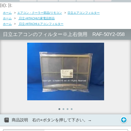
})(); });
ホーム
>
エアコン・クーラー部品/リモコン
>
日立エアコンフィルター
ホーム
>
日立-HITACHIの家電品部品
ホーム
>
日立-HITACHIエアコンフィルター
日立エアコンのフィルター※上右側用 RAF-50Y2-058
商品説明 右の+ボタンを押して下さい。→