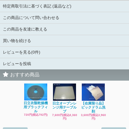
特定商取引法に基づく表記 (返品など)
この商品について問い合わせる
この商品を友達に教える
買い物を続ける
レビューを見る(0件)
レビューを投稿
おすすめ商品
日立洗濯機
日立衣類乾燥機
日立オーブンレ
【在庫限り品】
品 糸くず
用ブラックフィ
ンジ用テーブル
ビックドラム洗
ク
ル
プ
剤
4,400円(税込4
720円(税込792円)
7,600円(税込8,360
3,600円(税込3,960
円)
円)
円)