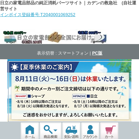
日立の家電品部品の純正消耗パーツサイト｜カデンの救急社 (自社運
営サイト
インボイス登録番号:T2040001069252
表示切替 :
スマートフォン
|
PC版