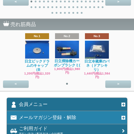
<
>
売れ筋商品
No.1
No.2
No.3
日立掃除機カー
日立ビックドラ
日立冷蔵庫のバ
ボンブラシクミ(
ムのキャップ
ネ（ドアシキ
1,800円(税込1,980
（B
リ）
円)
1,200円(税込1,320
1,440円(税込1,584
円)
円)
<
>
会員メニュー
メールマガジン登録・解除
ご利用ガイド
支払い方法 / 配送方法 / 会社概要