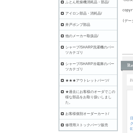
ふとん乾燥機消耗品・部品/
アイロン部品・消耗品/
(デー
井戸ポンプ部品
他のメーカー取扱品/
シャープ/SHARP洗濯機のパー
ツカテゴリ
シャープ/SHARP冷蔵庫のパー
ツカテゴリ
★★★アウトレットパーツ/
★過去にお客様のオーダでこの
様な部品をお取り扱いしまし
た。
お客様個別オーダーカート/
ク
修理用ストックパーツ販売
0