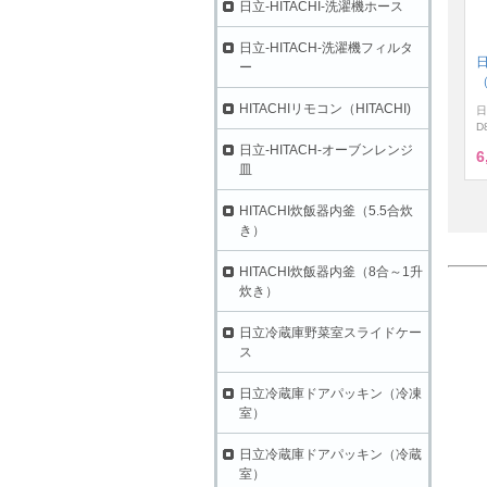
日立-HITACHI-洗濯機ホース
日立-HITACH-洗濯機フィルタ
ー
（
HITACHIリモコン（HITACHI)
日
D
日立-HITACH-オーブンレンジ
6
皿
HITACHI炊飯器内釜（5.5合炊
き）
HITACHI炊飯器内釜（8合～1升
炊き）
日立冷蔵庫野菜室スライドケー
ス
日立冷蔵庫ドアパッキン（冷凍
室）
日立冷蔵庫ドアパッキン（冷蔵
室）