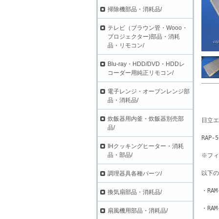
掃除機部品・消耗品/
テレビ（ブラウン管・Wooo・
プロジェクター)部品・消耗
品・リモコン/
Blu-ray・HDD/DVD・HDDレ
コーダー用純正リモコン/
電子レンジ・オーブンレンジ部
品・消耗品/
炊飯器用内釜・炊飯器別売部
日立エ
品/
RAP-
IHクッキングヒーター・消耗
品・部品/
※フィ
以下の
調理器具各種パーツ/
・RAM
換気扇部品・消耗品/
・RAM
扇風機用部品・消耗品/