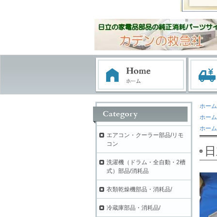
ホーム
ホーム
ホーム
エアコン・クーラー部品/リモ
コン
日
洗濯機（ドラム・全自動・2槽
式）部品/消耗品
衣類乾燥機部品・消耗品/
冷蔵庫部品・消耗品/