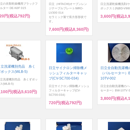
立の衣類乾燥機用ブラックフ
日立（HITACHI)オーブンレン
日立洗濯乾燥機洗剤/
ルター DE-N3F 015
ジテーブルプレート/MRO-
ボックスミ(N)BD-V980
LV300 014
20円(税込792円)
3,600円(税込3,
セラミック製で長方形形状で
す。
7,600円(税込8,360円)
日立洗濯機別売品 糸く
日立サイクロン掃除機メ
日立全自動洗濯機
ボックス(WLB-5)
ッシュフィルターキャッ
（パルセーター）B
プ(CV-SC700-034)
10TV-002
立洗濯機別売品 糸くずボッ
ス(WLB-5)
日立サイクロン掃除機メッシュ
日立全自動洗濯機のハ
フィルターキャップ(CV-
セーター）BW-10TV 0
,100円(税込5,610円)
SC700-034)
3,800円(税込4,
720円(税込792円)