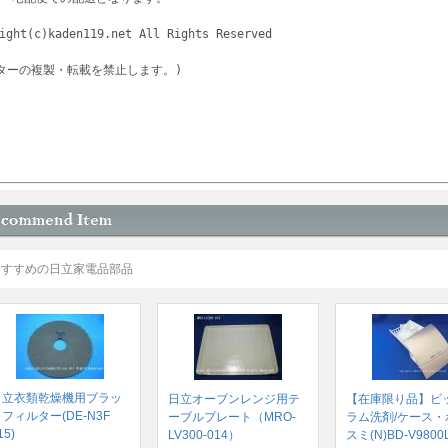
copyright(c)kaden119.net All Rights Reserved	
ターの複製・転載を禁止します。)
おすすめの日立家電品部品
日立衣類乾燥機用ブラッ
日立オーブンレンジ用テ
【在庫限り品】ビ
フィルター(DE-N3F
ーブルプレート（MRO-
ラム洗剤/ケース・
15)
LV300-014）
スミ(N)BD-V9800L