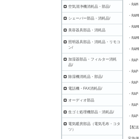
・RAM
空気清浄機消耗品・部品/
・RAM
シェーバー部品・消耗品/
・RAM
美容器具部品・消耗品
・RAM
照明器具部品・消耗品・リモコ
ン/
・RAM
加湿器部品・フィルター消耗
・RAP
品/
・RAP
除湿機消耗品・部品/
・RAP
電話機・FAX消耗品/
・RAP
オーディオ部品
・RAP
生ゴミ処理機部品・消耗品/
・RAP
電気暖房部品（電気毛布・コタ
【配送
ツ）
宅急便