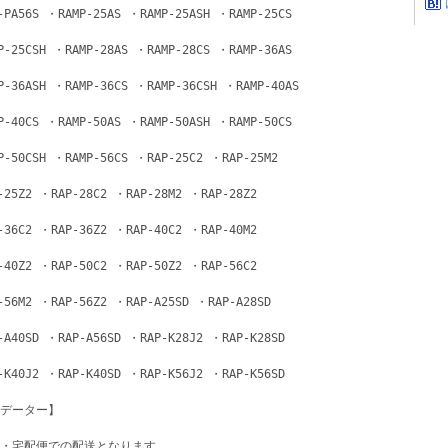
-PA56S ・RAMP-25AS ・RAMP-25ASH ・RAMP-25CS 
P-25CSH ・RAMP-28AS ・RAMP-28CS ・RAMP-36AS 
P-36ASH ・RAMP-36CS ・RAMP-36CSH ・RAMP-40AS 
P-40CS ・RAMP-50AS ・RAMP-50ASH ・RAMP-50CS 
P-50CSH ・RAMP-56CS ・RAP-25C2 ・RAP-25M2 
-25Z2 ・RAP-28C2 ・RAP-28M2 ・RAP-28Z2 
-36C2 ・RAP-36Z2 ・RAP-40C2 ・RAP-40M2 
-40Z2 ・RAP-50C2 ・RAP-50Z2 ・RAP-56C2 
-56M2 ・RAP-56Z2 ・RAP-A25SD ・RAP-A28SD 
-A40SD ・RAP-A56SD ・RAP-K28J2 ・RAP-K28SD 
-K40J2 ・RAP-K40SD ・RAP-K56J2 ・RAP-K56SD
データー】
・宅配便での配送となります。