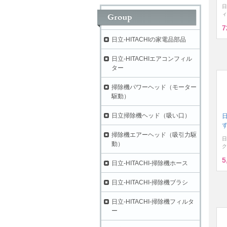
日
ィ
7
日立-HITACHIの家電品部品
日立-HITACHIエアコンフィル
ター
掃除機パワーヘッド（モーター
駆動）
日立掃除機ヘッド（吸い口）
ず
掃除機エアーヘッド（吸引力駆
日
動）
ク
5
日立-HITACHI-掃除機ホース
日立-HITACHI-掃除機ブラシ
日立-HITACHI-掃除機フィルタ
ー