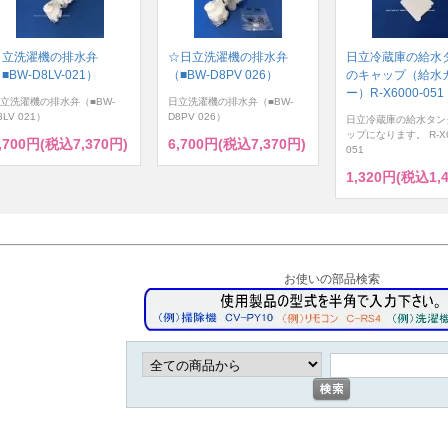
日立洗濯機の排水弁
☆日立洗濯機の排水弁
日立冷蔵庫の給水
■BW-D8LV-021）
（■BW-D8PV 026）
のキャップ（給水
ー）R-X6000-051
立洗濯機の排水弁（■BW-
日立洗濯機の排水弁（■BW-
8LV 021）
D8PV 026）
日立冷蔵庫の給水タン
ップになります。 R-X6
,700円(税込7,370円)
6,700円(税込7,370円)
051
1,320円(税込1,
お使いの部品検索