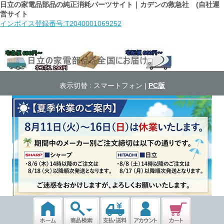
日立の家電品部品の純正消耗パーツサイト｜カデンの救急社 (自社運
営サイト
インボイス登録番号:T2040001069252
表示切替 :
スマートフォン
|
PC版