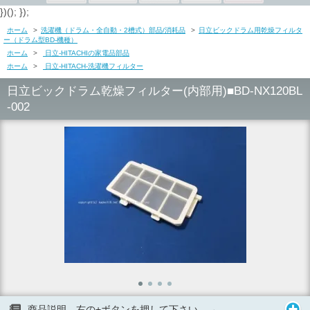
})(); });
ホーム
>
洗濯機（ドラム・全自動・2槽式）部品/消耗品
>
日立ビックドラム用乾燥フィルタ
ー（ドラム型BD-機種）
ホーム
>
日立-HITACHIの家電品部品
ホーム
>
日立-HITACH-洗濯機フィルター
日立ビックドラム乾燥フィルター(内部用)■BD-NX120BL
-002
商品説明 右の+ボタンを押して下さい。→