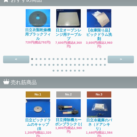
日立洗濯機
日立衣類乾燥機
日立オーブンレ
【在庫限り品】
品 糸くず
用ブラックフィ
ンジ用テーブル
ビックドラム洗
ク
ル
プ
剤
4,400円(税込4
720円(税込792円)
7,600円(税込8,360
3,600円(税込3,960
円)
円)
円)
<
>
売れ筋商品
No.1
No.2
No.3
日立掃除機カー
日立ビックドラ
日立冷蔵庫のバ
ボンブラシクミ(
ムのキャップ
ネ（ドアシキ
1,800円(税込1,980
（B
リ）
円)
1,200円(税込1,320
1,440円(税込1,584
円)
円)