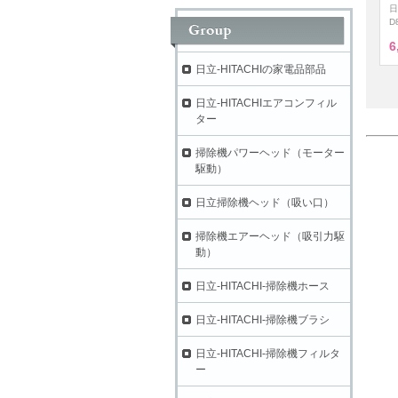
日
D
6
日立-HITACHIの家電品部品
日立-HITACHIエアコンフィル
ター
掃除機パワーヘッド（モーター
駆動）
日立掃除機ヘッド（吸い口）
掃除機エアーヘッド（吸引力駆
動）
日立-HITACHI-掃除機ホース
日立-HITACHI-掃除機ブラシ
日立-HITACHI-掃除機フィルタ
ー