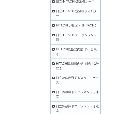
日立-HITACHI-洗濯機ホース
日立-HITACH-洗濯機フィルタ
ー
HITACHIリモコン（HITACHI)
日立-HITACH-オーブンレンジ
皿
HITACHI炊飯器内釜（5.5合炊
き）
HITACHI炊飯器内釜（8合～1升
炊き）
日立冷蔵庫野菜室スライドケー
ス
日立冷蔵庫ドアパッキン（冷凍
室）
日立冷蔵庫ドアパッキン（冷蔵
室）