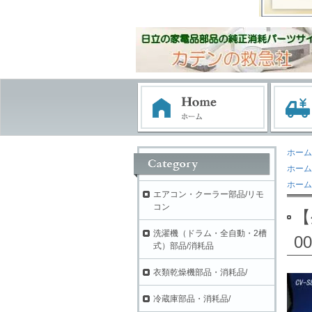
ホーム
ホーム
ホーム
エアコン・クーラー部品/リモ
コン
【
洗濯機（ドラム・全自動・2槽
00
式）部品/消耗品
衣類乾燥機部品・消耗品/
冷蔵庫部品・消耗品/