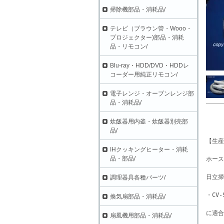
掃除機部品・消耗品/
テレビ（ブラウン管・Wooo・
プロジェクター)部品・消耗
品・リモコン/
Blu-ray・HDD/DVD・HDDレ
コーダー用純正リモコン/
電子レンジ・オーブンレンジ部
品・消耗品/
炊飯器用内釜・炊飯器別売部
品/
【生産
IHクッキングヒーター・消耗
品・部品/
ホース
日立掃
調理器具各種パーツ/
・CV-
換気扇部品・消耗品/
に適合
扇風機用部品・消耗品/