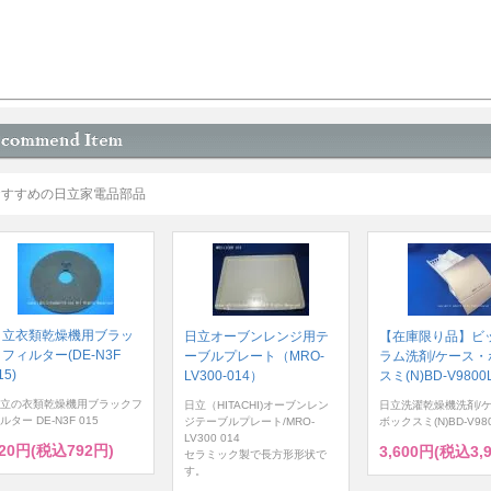
おすすめの日立家電品部品
日立衣類乾燥機用ブラッ
日立オーブンレンジ用テ
【在庫限り品】ビ
フィルター(DE-N3F
ーブルプレート（MRO-
ラム洗剤/ケース・
15)
LV300-014）
スミ(N)BD-V9800L
立の衣類乾燥機用ブラックフ
日立（HITACHI)オーブンレン
日立洗濯乾燥機洗剤/
ルター DE-N3F 015
ジテーブルプレート/MRO-
ボックスミ(N)BD-V980
LV300 014
20円(税込792円)
3,600円(税込3,
セラミック製で長方形形状で
す。