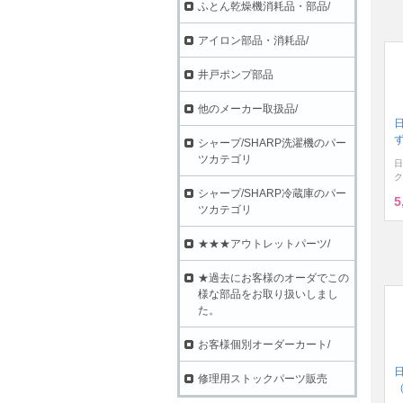
ふとん乾燥機消耗品・部品/
アイロン部品・消耗品/
井戸ポンプ部品
他のメーカー取扱品/
ず
シャープ/SHARP洗濯機のパー
ツカテゴリ
日
ク
シャープ/SHARP冷蔵庫のパー
5
ツカテゴリ
★★★アウトレットパーツ/
★過去にお客様のオーダでこの
様な部品をお取り扱いしまし
た。
お客様個別オーダーカート/
修理用ストックパーツ販売
（