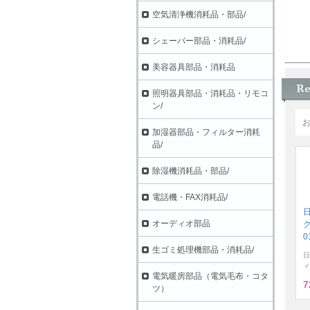
空気清浄機消耗品・部品/
シェーバー部品・消耗品/
美容器具部品・消耗品
照明器具部品・消耗品・リモコ
ン/
加湿器部品・フィルター消耗
品/
除湿機消耗品・部品/
電話機・FAX消耗品/
オーディオ部品
ク
0
生ゴミ処理機部品・消耗品/
日
ィ
電気暖房部品（電気毛布・コタ
7
ツ）