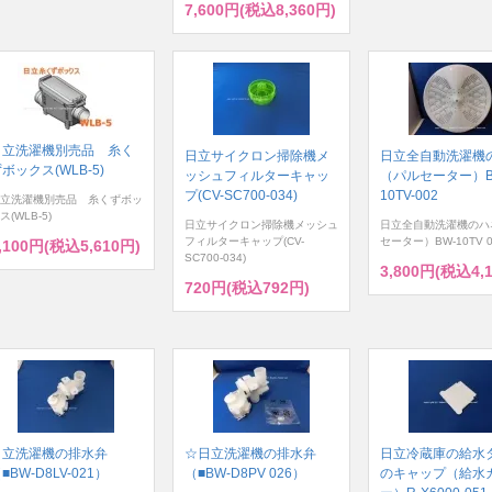
7,600円(税込8,360円)
日立洗濯機別売品 糸く
日立サイクロン掃除機メ
日立全自動洗濯機
ボックス(WLB-5)
ッシュフィルターキャッ
（パルセーター）B
プ(CV-SC700-034)
10TV-002
立洗濯機別売品 糸くずボッ
ス(WLB-5)
日立サイクロン掃除機メッシュ
日立全自動洗濯機のハ
フィルターキャップ(CV-
セーター）BW-10TV 0
,100円(税込5,610円)
SC700-034)
3,800円(税込4,
720円(税込792円)
日立洗濯機の排水弁
☆日立洗濯機の排水弁
日立冷蔵庫の給水
■BW-D8LV-021）
（■BW-D8PV 026）
のキャップ（給水