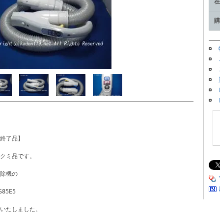
在
購
終了品】
クミ品です。
除機の
S85E5 
いたしました。