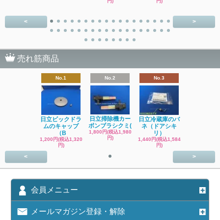
円)
円)
<
>
売れ筋商品
No.1
No.2
No.3
日立掃除機カー
日立ビックドラ
日立冷蔵庫のバ
ボンブラシクミ(
ムのキャップ
ネ（ドアシキ
1,800円(税込1,980
（B
リ）
円)
1,200円(税込1,320
1,440円(税込1,584
円)
円)
<
>
会員メニュー
メールマガジン登録・解除