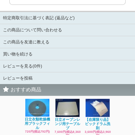
特定商取引法に基づく表記 (返品など)
この商品について問い合わせる
この商品を友達に教える
買い物を続ける
レビューを見る(0件)
レビューを投稿
おすすめ商品
日立洗濯機
日立衣類乾燥機
日立オーブンレ
【在庫限り品】
品 糸くず
用ブラックフィ
ンジ用テーブル
ビックドラム洗
ク
ル
プ
剤
4,400円(税込4
720円(税込792円)
7,600円(税込8,360
3,600円(税込3,960
円)