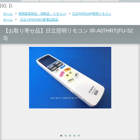
})(); });
ホーム
>
照明器具部品・消耗品・リモコン/
>
日立(HITACHI)照明リモコン
ホーム
>
日立-HITACHIの家電品部品
【お取り寄せ品】日立照明リモコン IR-A07HRT(FU-52
3)