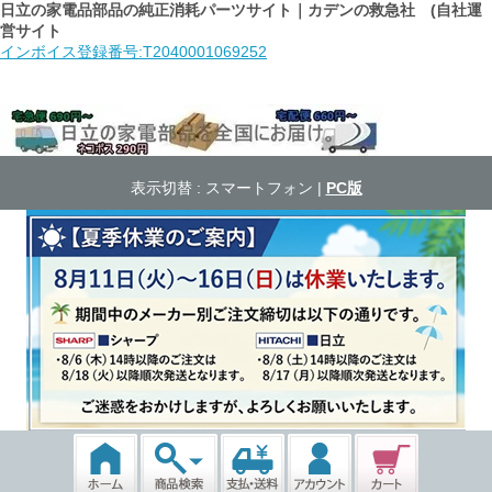
日立の家電品部品の純正消耗パーツサイト｜カデンの救急社 (自社運
営サイト
インボイス登録番号:T2040001069252
表示切替 :
スマートフォン
|
PC版