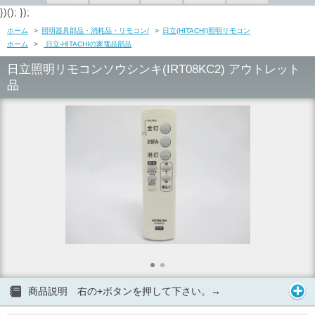
})(); });
ホーム
>
照明器具部品・消耗品・リモコン/
>
日立(HITACHI)照明リモコン
ホーム
>
日立-HITACHIの家電品部品
日立照明リモコンソウシンキ(IRT08KC2) アウトレット
品
商品説明 右の+ボタンを押して下さい。→