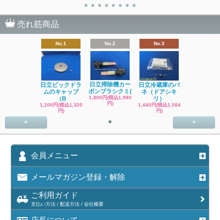
売れ筋商品
No.1
No.2
No.3
日立掃除機カー
日立ビックドラ
日立冷蔵庫のバ
ボンブラシクミ(
ムのキャップ
ネ（ドアシキ
1,800円(税込1,980
（B
リ）
円)
1,200円(税込1,320
1,440円(税込1,584
円)
円)
<
>
会員メニュー
メールマガジン登録・解除
ご利用ガイド
支払い方法 / 配送方法 / 会社概要