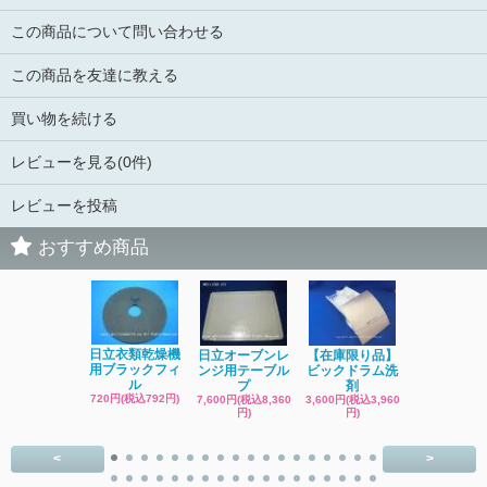
この商品について問い合わせる
この商品を友達に教える
買い物を続ける
レビューを見る(0件)
レビューを投稿
おすすめ商品
日立洗濯機
日立衣類乾燥機
日立オーブンレ
【在庫限り品】
品 糸くず
用ブラックフィ
ンジ用テーブル
ビックドラム洗
ク
ル
プ
剤
4,400円(税込4
720円(税込792円)
7,600円(税込8,360
3,600円(税込3,960
円)
円)
円)
<
>