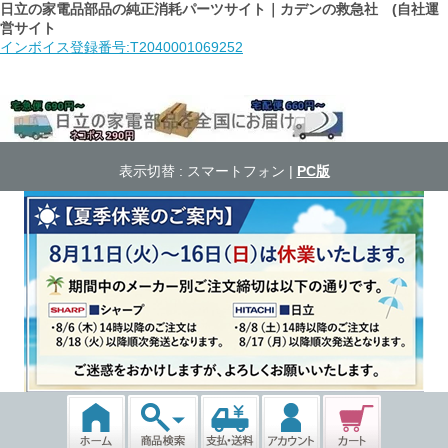
日立の家電品部品の純正消耗パーツサイト｜カデンの救急社 (自社運
営サイト
インボイス登録番号:T2040001069252
表示切替 :
スマートフォン
|
PC版