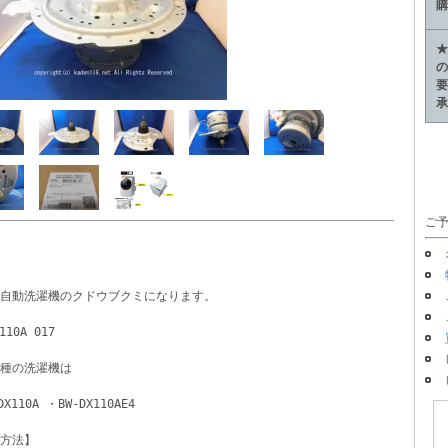
購
★
の
要
承
ご予
自動洗濯機のクドウブクミになります。
110A 017 
種の洗濯機は
DX110A ・BW-DX110AE4
方法】