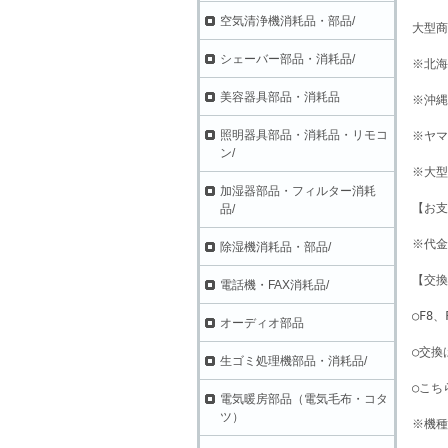
空気清浄機消耗品・部品/
大型商
シェーバー部品・消耗品/
※北海
美容器具部品・消耗品
※沖縄
照明器具部品・消耗品・リモコ
※ヤマ
ン/
※大型
加湿器部品・フィルター消耗
【お支
品/
※代金
除湿機消耗品・部品/
【交換
電話機・FAX消耗品/
○F8
オーディオ部品
○交換
生ゴミ処理機部品・消耗品/
○こち
電気暖房部品（電気毛布・コタ
ツ）
※機種