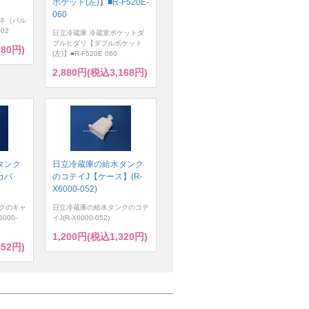
ポケット(左)】■R-F520E-
060
ネ（パル
02
日立冷蔵庫 冷蔵室ポケットダ
ブルヒダリ【ダブルポケット
180円)
(左)】■R-F520E 060
2,880円(税込3,168円)
タンク
日立冷蔵庫の給水タンク
カバ
のコテイJ【ケース】(R-
X6000-052)
クのキャ
日立冷蔵庫の給水タンクのコテ
000-
イJ(R-X6000-052)
1,200円(税込1,320円)
452円)