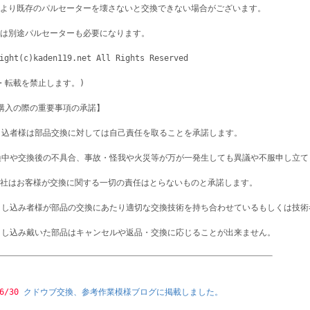
より既存のパルセーターを壊さないと交換できない場合がございます。
は別途パルセーターも必要になります。
ight(c)kaden119.net All Rights Reserved
・転載を禁止します。)
購入の際の重要事項の承諾】
申込者様は部品交換に対しては自己責任を取ることを承諾します。
換中や交換後の不具合、事故・怪我や火災等が万が一発生しても異議や不服申し立
社はお客様が交換に関する一切の責任はとらないものと承諾します。
申し込み者様が部品の交換にあたり適切な交換技術を持ち合わせているもしくは技
申し込み戴いた部品はキャンセルや返品・交換に応じることが出来ません。
6/30 
クドウブ交換、参考作業模様ブログに掲載しました。