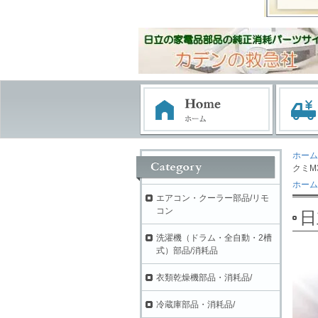
ホーム
クミM3
ホーム
エアコン・クーラー部品/リモ
コン
日
洗濯機（ドラム・全自動・2槽
式）部品/消耗品
衣類乾燥機部品・消耗品/
冷蔵庫部品・消耗品/