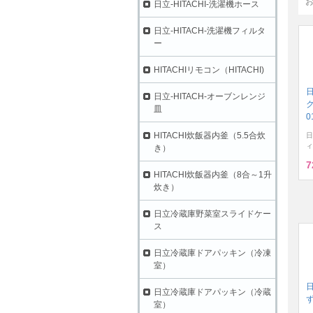
日立-HITACHI-洗濯機ホース
日立-HITACH-洗濯機フィルタ
ー
HITACHIリモコン（HITACHI)
日立-HITACH-オーブンレンジ
ク
皿
0
HITACHI炊飯器内釜（5.5合炊
日
ィ
き）
7
HITACHI炊飯器内釜（8合～1升
炊き）
日立冷蔵庫野菜室スライドケー
ス
日立冷蔵庫ドアパッキン（冷凍
室）
日立冷蔵庫ドアパッキン（冷蔵
ず
室）