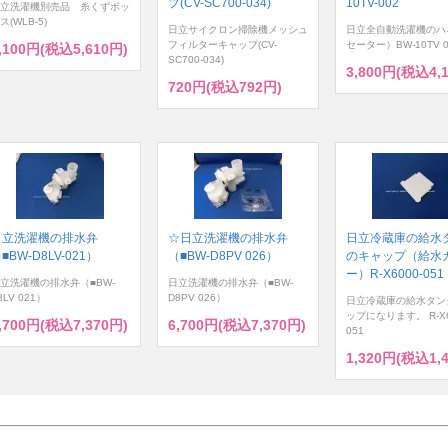
プ(CV-SC700-034)
10TV-002
立洗濯機別売品 糸くずボッ
ス(WLB-5)
日立サイクロン掃除機メッシュ
日立全自動洗濯機のハ
フィルターキャップ(CV-
セーター）BW-10TV 0
,100円(税込5,610円)
SC700-034)
3,800円(税込4,
720円(税込792円)
日立洗濯機の排水弁
☆日立洗濯機の排水弁
日立冷蔵庫の給水
■BW-D8LV-021）
（■BW-D8PV 026）
のキャップ（給水
ー）R-X6000-051
立洗濯機の排水弁（■BW-
日立洗濯機の排水弁（■BW-
8LV 021）
D8PV 026）
日立冷蔵庫の給水タン
ップになります。 R-X6
,700円(税込7,370円)
6,700円(税込7,370円)
051
1,320円(税込1,