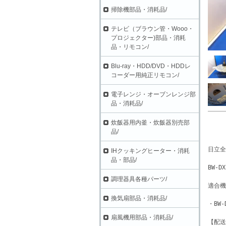
掃除機部品・消耗品/
テレビ（ブラウン管・Wooo・
プロジェクター)部品・消耗
品・リモコン/
Blu-ray・HDD/DVD・HDDレ
コーダー用純正リモコン/
電子レンジ・オーブンレンジ部
品・消耗品/
炊飯器用内釜・炊飯器別売部
品/
日立全
IHクッキングヒーター・消耗
品・部品/
BW-DX
調理器具各種パーツ/
適合機
換気扇部品・消耗品/
・BW-
扇風機用部品・消耗品/
【配送