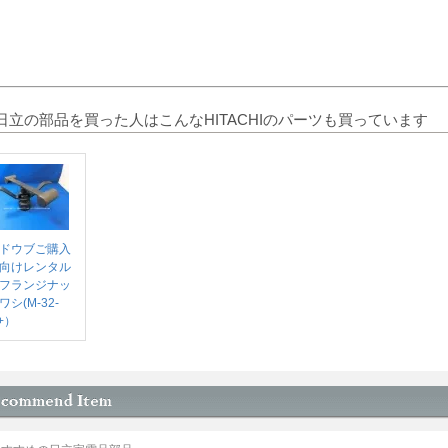
日立の部品を買った人はこんなHITACHIのパーツも買っています
ドウブご購入
向けレンタル
フランジナッ
ワシ(M-32-
+）