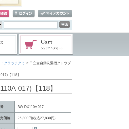
）・クラッチクミ
> 日立全自動洗濯機クドウブ
017)【118】
A-017)【118】
番
BW-DX110A 017
売価格
25,300円(税込27,830円)