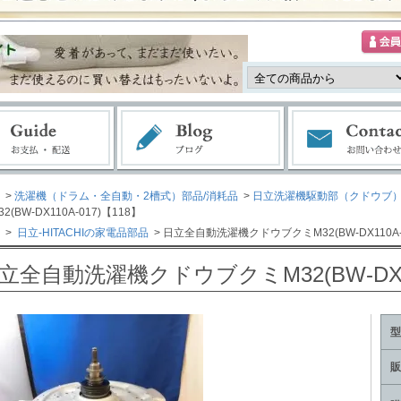
>
洗濯機（ドラム・全自動・2槽式）部品/消耗品
>
日立洗濯機駆動部（クドウブ
2(BW-DX110A-017)【118】
>
日立-HITACHIの家電品部品
> 日立全自動洗濯機クドウブクミM32(BW-DX110A-
立全自動洗濯機クドウブクミM32(BW-DX110
型
販