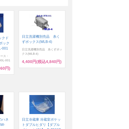
日立洗濯機別売品 糸く
ックド
ずボックス(WLB-4)
ボック
-001
日立洗濯機別売品 糸くずボッ
クス(WLB-4)
ケース・
0L-001
4,400円(税込4,840円)
960円)
のハネ
日立冷蔵庫 冷蔵室ポケッ
W-
トダブルヒダリ【ダブル