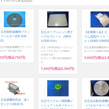
おすすめの日立家電品部品
日立衣類乾燥機用ブラッ
日立オーブンレンジ用テ
【在庫限り品】ビ
フィルター(DE-N3F
ーブルプレート（MRO-
ラム洗剤/ケース・
15)
LV300-014）
スミ(N)BD-V9800L
立の衣類乾燥機用ブラックフ
日立（HITACHI)オーブンレン
日立洗濯乾燥機洗剤/
ルター DE-N3F 015
ジテーブルプレート/MRO-
ボックスミ(N)BD-V980
LV300 014
20円(税込792円)
3,600円(税込3,
セラミック製で長方形形状で
す。
7,600円(税込8,360円)
日立洗濯機別売品 糸く
日立サイクロン掃除機メ
日立全自動洗濯機
ボックス(WLB-5)
ッシュフィルターキャッ
（パルセーター）B