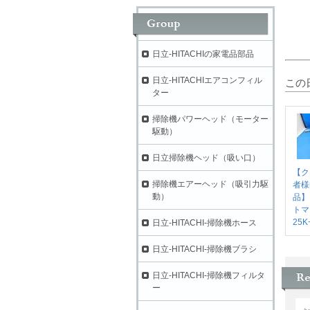
日立-HITACHIの家電品部品
日立-HITACHIエアコンフィル
この
ター
掃除機パワーヘッド（モーター
駆動）
日立掃除機ヘッド（吸い口）
【ク
掃除機エアーヘッド（吸引力駆
者様
動）
品】
トマ
25K
日立-HITACHI-掃除機ホース
日立-HITACHI-掃除機ブラシ
日立-HITACHI-掃除機フィルタ
ー