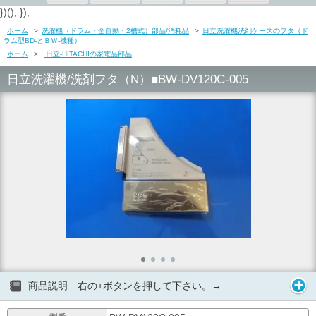
})(); });
ホーム
>
洗濯機（ドラム・全自動・2槽式）部品/消耗品
>
日立洗濯機洗剤ケースのフタ（ド
ラム型BD-とＢＷ-機種）
ホーム
>
日立-HITACHIの家電品部品
日立洗濯機/洗剤フタ（N）■BW-DV120C-005
商品説明 右の+ボタンを押して下さい。→