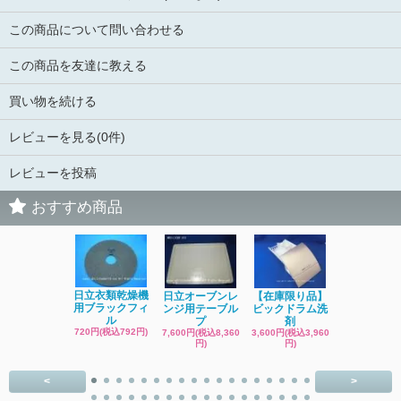
この商品について問い合わせる
この商品を友達に教える
買い物を続ける
レビューを見る(0件)
レビューを投稿
おすすめ商品
日立洗濯機
日立衣類乾燥機
日立オーブンレ
【在庫限り品】
品 糸くず
用ブラックフィ
ンジ用テーブル
ビックドラム洗
ク
ル
プ
剤
4,400円(税込4
720円(税込792円)
7,600円(税込8,360
3,600円(税込3,960
円)
円)
円)
<
>