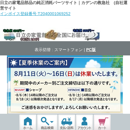
日立の家電品部品の純正消耗パーツサイト｜カデンの救急社 (自社運
営サイト
インボイス登録番号:T2040001069252
表示切替 :
スマートフォン
|
PC版