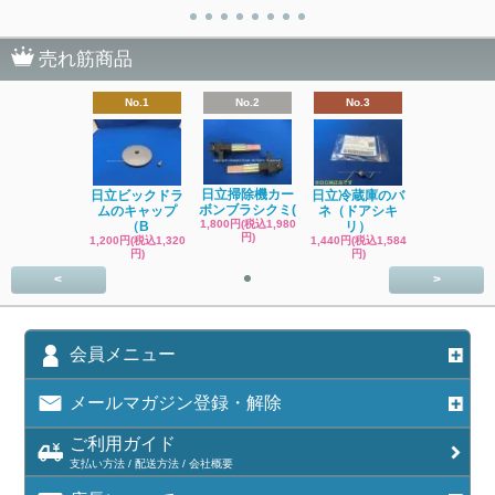
売れ筋商品
No.1
No.2
No.3
日立掃除機カー
日立ビックドラ
日立冷蔵庫のバ
ボンブラシクミ(
ムのキャップ
ネ（ドアシキ
1,800円(税込1,980
（B
リ）
円)
1,200円(税込1,320
1,440円(税込1,584
円)
円)
<
>
会員メニュー
メールマガジン登録・解除
ご利用ガイド
支払い方法 / 配送方法 / 会社概要