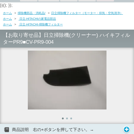
})(); });
ホーム
>
掃除機部品・消耗品/
>
日立掃除機フィルター（モーター・排気・空気清浄）
ホーム
>
日立-HITACHIの家電品部品
ホーム
>
日立-HITACHI-掃除機フィルター
【お取り寄せ品】日立掃除機(クリーナー) ハイキフィル
ターPR9■CV-PR9-004
商品説明 右の+ボタンを押して下さい。→