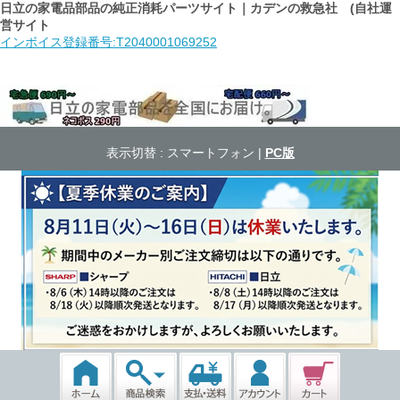
日立の家電品部品の純正消耗パーツサイト｜カデンの救急社 (自社運
営サイト
インボイス登録番号:T2040001069252
表示切替 :
スマートフォン
|
PC版