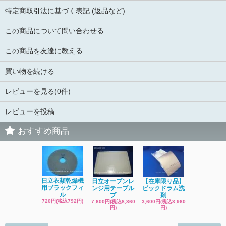
特定商取引法に基づく表記 (返品など)
この商品について問い合わせる
この商品を友達に教える
買い物を続ける
レビューを見る(0件)
レビューを投稿
おすすめ商品
日立洗濯機
日立衣類乾燥機
日立オーブンレ
【在庫限り品】
品 糸くず
用ブラックフィ
ンジ用テーブル
ビックドラム洗
ク
ル
プ
剤
4,400円(税込4
720円(税込792円)
7,600円(税込8,360
3,600円(税込3,960
円)
円)
円)