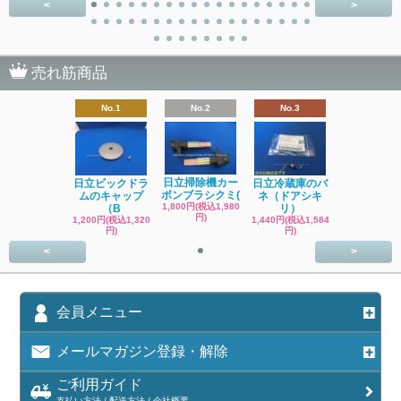
<
>
売れ筋商品
No.1
No.2
No.3
日立掃除機カー
日立ビックドラ
日立冷蔵庫のバ
ボンブラシクミ(
ムのキャップ
ネ（ドアシキ
1,800円(税込1,980
（B
リ）
円)
1,200円(税込1,320
1,440円(税込1,584
円)
円)
<
>
会員メニュー
メールマガジン登録・解除
ご利用ガイド
支払い方法 / 配送方法 / 会社概要