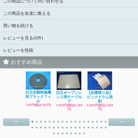
この商品について問い合わせる
この商品を友達に教える
買い物を続ける
レビューを見る(0件)
レビューを投稿
おすすめ商品
日立洗濯機
日立衣類乾燥機
日立オーブンレ
【在庫限り品】
品 糸くず
用ブラックフィ
ンジ用テーブル
ビックドラム洗
ク
ル
プ
剤
4,400円(税込4
720円(税込792円)
7,600円(税込8,360
3,600円(税込3,960
円)
円)
円)
<
>