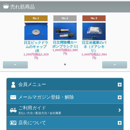
売れ筋商品
No.1
No.2
No.3
日立掃除機カー
日立ビックドラ
日立冷蔵庫のバ
ボンブラシクミ(
ムのキャップ
ネ（ドアシキ
1,800円(税込1,980
（B
リ）
円)
1,200円(税込1,320
1,440円(税込1,584
円)
円)
<
>
会員メニュー
メールマガジン登録・解除
ご利用ガイド
支払い方法 / 配送方法 / 会社概要
店長について