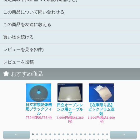
この商品について問い合わせる
この商品を友達に教える
買い物を続ける
レビューを見る(0件)
レビューを投稿
おすすめ商品
日立洗濯機
日立衣類乾燥機
日立オーブンレ
【在庫限り品】
品 糸くず
用ブラックフィ
ンジ用テーブル
ビックドラム洗
ク
ル
プ
剤
4,400円(税込4
720円(税込792円)
7,600円(税込8,360
3,600円(税込3,960
円)
円)
円)
<
>