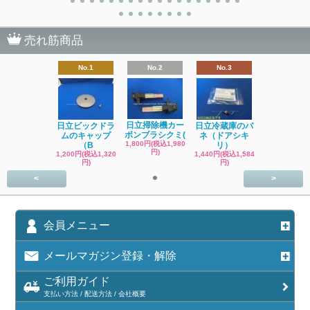
売れ筋商品
No.1
No.2
No.3
日立掃除機カー
日立ビックドラ
日立冷蔵庫のバ
ボンブラシクミ(
ムのキャップ
ネ（ドアシキ
1,800円(税込1,980
（B
リ）
円)
1,200円(税込1,320
1,440円(税込1,584
円)
円)
<
>
会員メニュー
メールマガジン登録・解除
ご利用ガイド
支払い方法 / 配送方法 / 会社概要