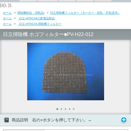
})(); });
ホーム
>
掃除機部品・消耗品/
>
日立掃除機フィルター（モーター・排気・空気清浄）
ホーム
>
日立-HITACHIの家電品部品
ホーム
>
日立-HITACHI-掃除機フィルター
日立掃除機 ホゴフィルター■PV-H22-012
商品説明 右の+ボタンを押して下さい。→