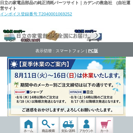
日立の家電品部品の純正消耗パーツサイト｜カデンの救急社 (自社運
営サイト
インボイス登録番号:T2040001069252
表示切替 :
スマートフォン
|
PC版