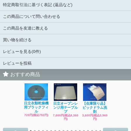
特定商取引法に基づく表記 (返品など)
この商品について問い合わせる
この商品を友達に教える
買い物を続ける
レビューを見る(0件)
レビューを投稿
おすすめ商品
日立洗濯機
日立衣類乾燥機
日立オーブンレ
【在庫限り品】
品 糸くず
用ブラックフィ
ンジ用テーブル
ビックドラム洗
ク
ル
プ
剤
4,400円(税込4
720円(税込792円)
7,600円(税込8,360
3,600円(税込3,960
円)
円)
円)