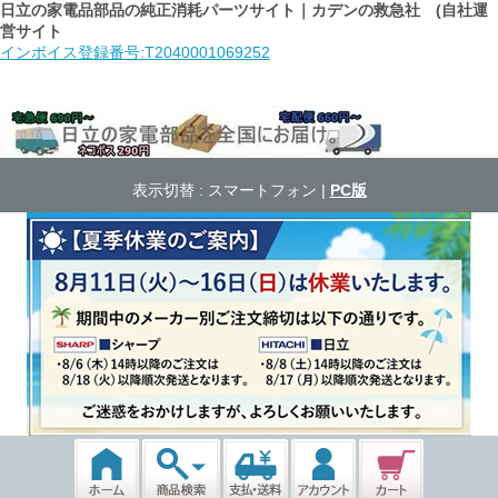
日立の家電品部品の純正消耗パーツサイト｜カデンの救急社 (自社運
営サイト
インボイス登録番号:T2040001069252
表示切替 :
スマートフォン
|
PC版