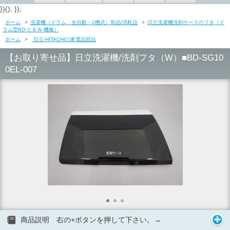
})(); });
ホーム
>
洗濯機（ドラム・全自動・2槽式）部品/消耗品
>
日立洗濯機洗剤ケースのフタ（ド
ラム型BD-とＢＷ-機種）
ホーム
>
日立-HITACHIの家電品部品
【お取り寄せ品】日立洗濯機/洗剤フタ（W）■BD-SG10
0EL-007
商品説明 右の+ボタンを押して下さい。→