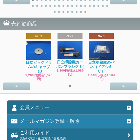
<
>
売れ筋商品
No.1
No.2
No.3
日立掃除機カー
日立ビックドラ
日立冷蔵庫のバ
ボンブラシクミ(
ムのキャップ
ネ（ドアシキ
1,800円(税込1,980
（B
リ）
円)
1,200円(税込1,320
1,440円(税込1,584
円)
円)
<
>
会員メニュー
メールマガジン登録・解除
ご利用ガイド
支払い方法 / 配送方法 / 会社概要