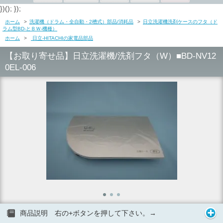
})(); });
ホーム
>
洗濯機（ドラム・全自動・2槽式）部品/消耗品
>
日立洗濯機洗剤ケースのフタ（ド
ラム型BD-とＢＷ-機種）
ホーム
>
日立-HITACHIの家電品部品
【お取り寄せ品】日立洗濯機/洗剤フタ（W）■BD-NV12
0EL-006
商品説明 右の+ボタンを押して下さい。→