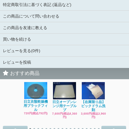
特定商取引法に基づく表記 (返品など)
この商品について問い合わせる
この商品を友達に教える
買い物を続ける
レビューを見る(0件)
レビューを投稿
おすすめ商品
日立洗濯機
日立衣類乾燥機
日立オーブンレ
【在庫限り品】
品 糸くず
用ブラックフィ
ンジ用テーブル
ビックドラム洗
ク
ル
プ
剤
4,400円(税込4
720円(税込792円)
7,600円(税込8,360
3,600円(税込3,960
円)
円)
円)