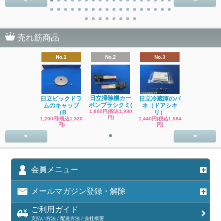
<
>
売れ筋商品
No.1
No.2
No.3
日立掃除機カー
日立ビックドラ
日立冷蔵庫のバ
ボンブラシクミ(
ムのキャップ
ネ（ドアシキ
1,800円(税込1,980
（B
リ）
円)
1,200円(税込1,320
1,440円(税込1,584
円)
円)
<
>
会員メニュー
メールマガジン登録・解除
ご利用ガイド
支払い方法 / 配送方法 / 会社概要