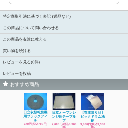
特定商取引法に基づく表記 (返品など)
この商品について問い合わせる
この商品を友達に教える
買い物を続ける
レビューを見る(0件)
レビューを投稿
おすすめ商品
日立洗濯機
日立衣類乾燥機
日立オーブンレ
【在庫限り品】
品 糸くず
用ブラックフィ
ンジ用テーブル
ビックドラム洗
ク
ル
プ
剤
4,400円(税込4
720円(税込792円)
7,600円(税込8,360
3,600円(税込3,960
円)
円)
円)