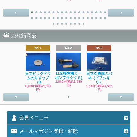
<
>
売れ筋商品
No.1
No.2
No.3
日立掃除機カー
日立ビックドラ
日立冷蔵庫のバ
ボンブラシクミ(
ムのキャップ
ネ（ドアシキ
1,800円(税込1,980
（B
リ）
円)
1,200円(税込1,320
1,440円(税込1,584
円)
円)
<
>
会員メニュー
メールマガジン登録・解除