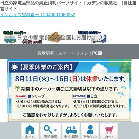
日立の家電品部品の純正消耗パーツサイト｜カデンの救急社 (自社運
営サイト
インボイス登録番号:T2040001069252
表示切替 :
スマートフォン
|
PC版