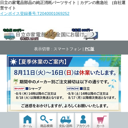
日立の家電品部品の純正消耗パーツサイト｜カデンの救急社 (自社運
営サイト
インボイス登録番号:T2040001069252
表示切替 :
スマートフォン
|
PC版