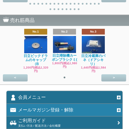
売れ筋商品
No.1
No.2
No.3
日立掃除機カー
日立ビックドラ
日立冷蔵庫のバ
ボンブラシクミ(
ムのキャップ
ネ（ドアシキ
1,800円(税込1,980
（B
リ）
円)
1,200円(税込1,320
1,440円(税込1,584
円)
円)
<
>
会員メニュー
メールマガジン登録・解除
ご利用ガイド
支払い方法 / 配送方法 / 会社概要