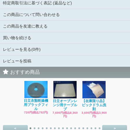
特定商取引法に基づく表記 (返品など)
この商品について問い合わせる
この商品を友達に教える
買い物を続ける
レビューを見る(0件)
レビューを投稿
おすすめ商品
日立洗濯機
日立衣類乾燥機
日立オーブンレ
【在庫限り品】
品 糸くず
用ブラックフィ
ンジ用テーブル
ビックドラム洗
ク
ル
プ
剤
4,400円(税込4
720円(税込792円)
7,600円(税込8,360
3,600円(税込3,960
円)
円)
円)
<
>