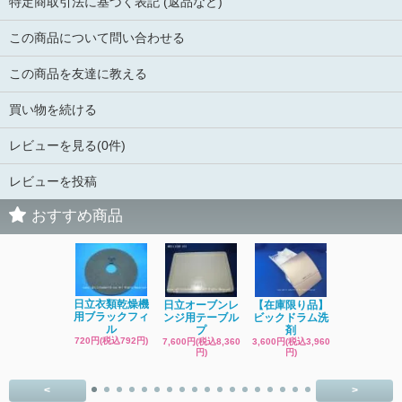
特定商取引法に基づく表記 (返品など)
この商品について問い合わせる
この商品を友達に教える
買い物を続ける
レビューを見る(0件)
レビューを投稿
おすすめ商品
日立洗濯機
日立衣類乾燥機
日立オーブンレ
【在庫限り品】
品 糸くず
用ブラックフィ
ンジ用テーブル
ビックドラム洗
ク
ル
プ
剤
4,400円(税込4
720円(税込792円)
7,600円(税込8,360
3,600円(税込3,960
円)
円)
円)
<
>