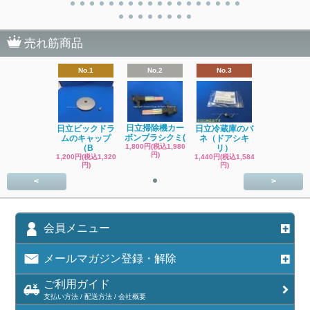
売れ筋商品
No.1
No.2
No.3
日立掃除機カー
日立ビックドラ
日立冷蔵庫のバ
ボンブラシクミ(
ムのキャップ
ネ（ドアシキ
1,800円(税込1,980
（B
リ）
円)
1,200円(税込1,320
1,440円(税込1,584
円)
円)
<
>
会員メニュー
メールマガジン登録・解除
ご利用ガイド
支払い方法 / 配送方法 / 会社概要