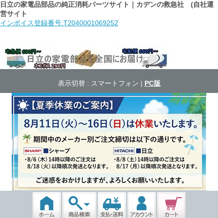
日立の家電品部品の純正消耗パーツサイト｜カデンの救急社 (自社運
営サイト
インボイス登録番号:T2040001069252
表示切替 :
スマートフォン
|
PC版