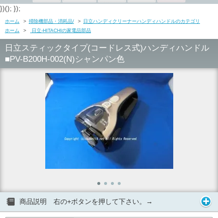
})(); });
ホーム
>
掃除機部品・消耗品/
>
日立ハンディクリーナーハンディハンドルのカテゴリ
ホーム
>
日立-HITACHIの家電品部品
日立スティックタイプ(コードレス式)ハンディハンドル
■PV-B200H-002(N)シャンパン色
商品説明 右の+ボタンを押して下さい。→