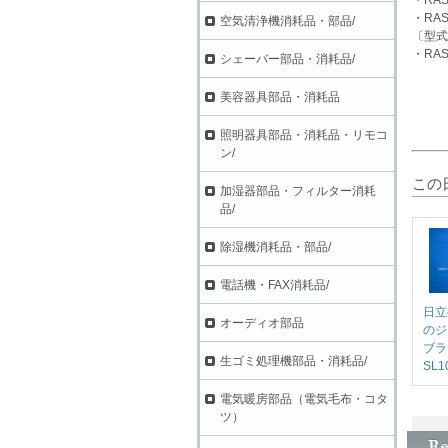
・RAS
空気清浄機消耗品・部品/
〔型式
・RAS
シェーバー部品・消耗品/
美容器具部品・消耗品
照明器具部品・消耗品・リモコ
ン/
この
加湿器部品・フィルター消耗
品/
除湿機消耗品・部品/
電話機・FAX消耗品/
日立
オーディオ部品
のジ
ブラ
生ゴミ処理機部品・消耗品/
SL1
電気暖房部品（電気毛布・コタ
ツ）