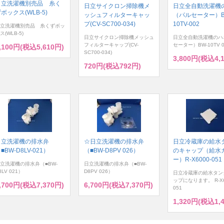
日立洗濯機別売品 糸く
日立サイクロン掃除機メ
日立全自動洗濯機
ボックス(WLB-5)
ッシュフィルターキャッ
（パルセーター）B
プ(CV-SC700-034)
10TV-002
立洗濯機別売品 糸くずボッ
ス(WLB-5)
日立サイクロン掃除機メッシュ
日立全自動洗濯機のハ
フィルターキャップ(CV-
セーター）BW-10TV 0
,100円(税込5,610円)
SC700-034)
3,800円(税込4,
720円(税込792円)
日立洗濯機の排水弁
☆日立洗濯機の排水弁
日立冷蔵庫の給水
■BW-D8LV-021）
（■BW-D8PV 026）
のキャップ（給水
ー）R-X6000-051
立洗濯機の排水弁（■BW-
日立洗濯機の排水弁（■BW-
8LV 021）
D8PV 026）
日立冷蔵庫の給水タン
ップになります。 R-X6
,700円(税込7,370円)
6,700円(税込7,370円)
051
1,320円(税込1,