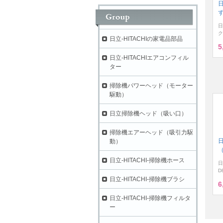
ず
日
ク
日立-HITACHIの家電品部品
5
日立-HITACHIエアコンフィル
ター
掃除機パワーヘッド（モーター
駆動）
日立掃除機ヘッド（吸い口）
掃除機エアーヘッド（吸引力駆
動）
（
日立-HITACHI-掃除機ホース
日
D
日立-HITACHI-掃除機ブラシ
6
日立-HITACHI-掃除機フィルタ
ー