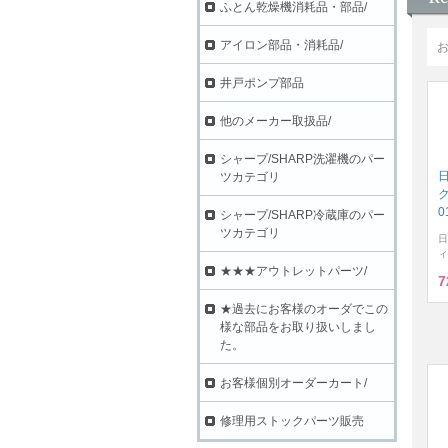
ふとん乾燥機消耗品・部品/
アイロン部品・消耗品/
井戸ポンプ部品
他のメーカー取扱品/
シャープ/SHARP洗濯機のパー
ツカテゴリ
ク
0
シャープ/SHARP冷蔵庫のパー
ツカテゴリ
日
ィ
★★★アウトレットパーツ/
7
★過去にお客様のオーダでこの
様な部品をお取り扱いしまし
た。
お客様個別オーダーカート/
修理用ストックパーツ販売