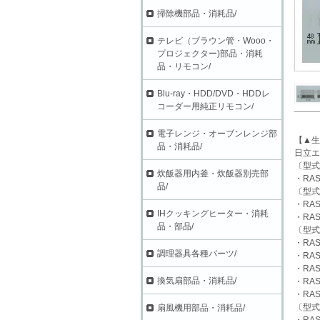
掃除機部品・消耗品/
テレビ（ブラウン管・Wooo・
プロジェクター)部品・消耗
品・リモコン/
Blu-ray・HDD/DVD・HDDレ
コーダー用純正リモコン/
電子レンジ・オーブンレンジ部
【▲生
品・消耗品/
日立エ
〔型式
炊飯器用内釜・炊飯器別売部
・RAS
品/
〔型式
・RAS
IHクッキングヒーター・消耗
・RAS
品・部品/
〔型式
・RAS
調理器具各種パーツ/
・RAS
・RAS
換気扇部品・消耗品/
・RAS
・RAS
〔型式
扇風機用部品・消耗品/
・RAS