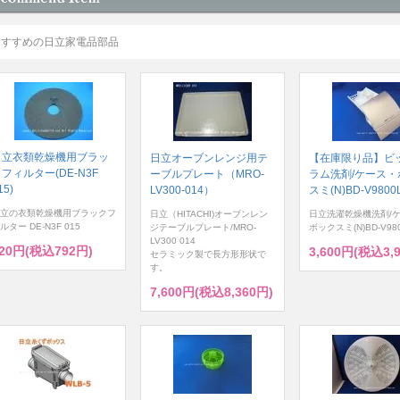
おすすめの日立家電品部品
日立衣類乾燥機用ブラッ
日立オーブンレンジ用テ
【在庫限り品】ビ
フィルター(DE-N3F
ーブルプレート（MRO-
ラム洗剤/ケース・
15)
LV300-014）
スミ(N)BD-V9800L
立の衣類乾燥機用ブラックフ
日立（HITACHI)オーブンレン
日立洗濯乾燥機洗剤/
ルター DE-N3F 015
ジテーブルプレート/MRO-
ボックスミ(N)BD-V980
LV300 014
20円(税込792円)
3,600円(税込3,
セラミック製で長方形形状で
す。
7,600円(税込8,360円)