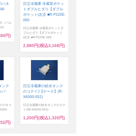
のハネ
日立冷蔵庫 冷蔵室ポケッ
W-
トダブルヒダリ【ダブル
ポケット(左)】■R-F520E-
060
ネ（パル
02
日立冷蔵庫 冷蔵室ポケットダ
ブルヒダリ【ダブルポケット
180円)
(左)】■R-F520E 060
2,880円(税込3,168円)
タンク
日立冷蔵庫の給水タンク
カバ
のコテイJ【ケース】(R-
X6000-052)
クのキャ
日立冷蔵庫の給水タンクのコテ
000-
イJ(R-X6000-052)
1,200円(税込1,320円)
452円)