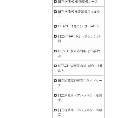
日立-HITACHI-洗濯機ホース
日立-HITACH-洗濯機フィルタ
ー
HITACHIリモコン（HITACHI)
日立-HITACH-オーブンレンジ
皿
HITACHI炊飯器内釜（5.5合炊
き）
HITACHI炊飯器内釜（8合～1升
炊き）
日立冷蔵庫野菜室スライドケー
ス
日立冷蔵庫ドアパッキン（冷凍
室）
日立冷蔵庫ドアパッキン（冷蔵
室）