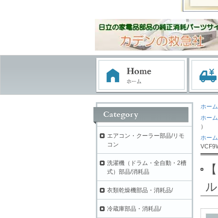
ホーム
ホーム
）
エアコン・クーラー部品/リモ
ホーム
コン
VCF9
洗濯機（ドラム・全自動・2槽
【
式）部品/消耗品
ル
衣類乾燥機部品・消耗品/
冷蔵庫部品・消耗品/