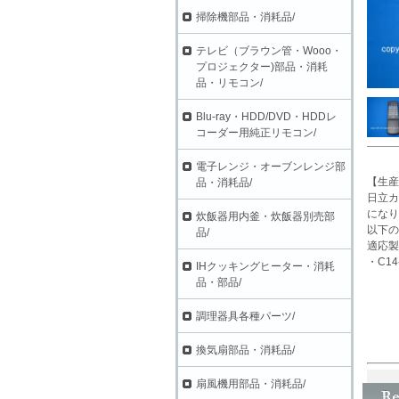
掃除機部品・消耗品/
テレビ（ブラウン管・Wooo・
プロジェクター)部品・消耗
品・リモコン/
Blu-ray・HDD/DVD・HDDレ
コーダー用純正リモコン/
電子レンジ・オーブンレンジ部
【生産
品・消耗品/
日立カ
になり
炊飯器用内釜・炊飯器別売部
以下の
品/
適応製
・C14
IHクッキングヒーター・消耗
品・部品/
調理器具各種パーツ/
換気扇部品・消耗品/
扇風機用部品・消耗品/