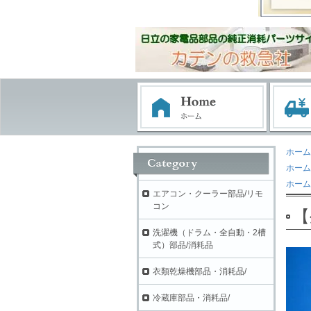
ホーム
ホーム
ホーム
エアコン・クーラー部品/リモ
コン
【
洗濯機（ドラム・全自動・2槽
式）部品/消耗品
衣類乾燥機部品・消耗品/
冷蔵庫部品・消耗品/