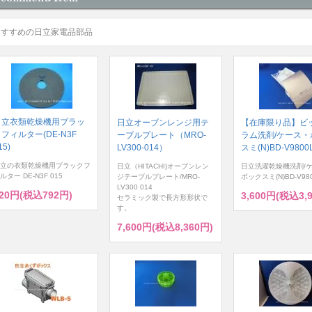
おすすめの日立家電品部品
日立衣類乾燥機用ブラッ
日立オーブンレンジ用テ
【在庫限り品】ビ
フィルター(DE-N3F
ーブルプレート（MRO-
ラム洗剤/ケース・
15)
LV300-014）
スミ(N)BD-V9800L
立の衣類乾燥機用ブラックフ
日立（HITACHI)オーブンレン
日立洗濯乾燥機洗剤/
ルター DE-N3F 015
ジテーブルプレート/MRO-
ボックスミ(N)BD-V980
LV300 014
20円(税込792円)
3,600円(税込3,
セラミック製で長方形形状で
す。
7,600円(税込8,360円)