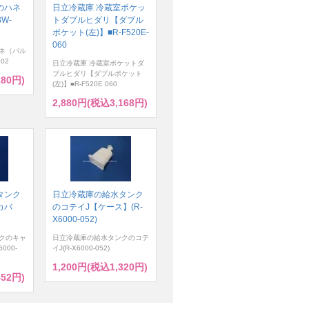
のハネ
日立冷蔵庫 冷蔵室ポケッ
W-
トダブルヒダリ【ダブル
ポケット(左)】■R-F520E-
060
ネ（パル
02
日立冷蔵庫 冷蔵室ポケットダ
ブルヒダリ【ダブルポケット
180円)
(左)】■R-F520E 060
2,880円(税込3,168円)
タンク
日立冷蔵庫の給水タンク
カバ
のコテイJ【ケース】(R-
X6000-052)
クのキャ
日立冷蔵庫の給水タンクのコテ
000-
イJ(R-X6000-052)
1,200円(税込1,320円)
452円)