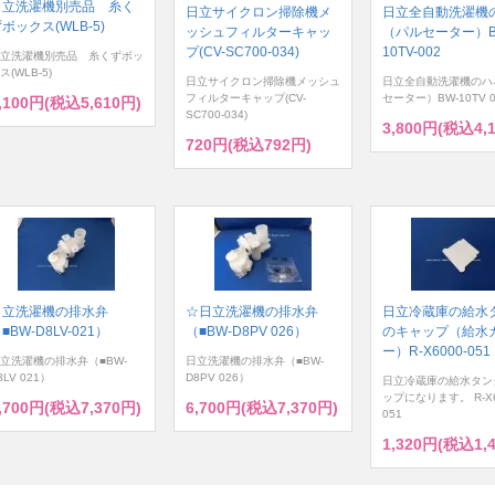
日立洗濯機別売品 糸く
日立サイクロン掃除機メ
日立全自動洗濯機
ボックス(WLB-5)
ッシュフィルターキャッ
（パルセーター）B
プ(CV-SC700-034)
10TV-002
立洗濯機別売品 糸くずボッ
ス(WLB-5)
日立サイクロン掃除機メッシュ
日立全自動洗濯機のハ
フィルターキャップ(CV-
セーター）BW-10TV 0
,100円(税込5,610円)
SC700-034)
3,800円(税込4,
720円(税込792円)
日立洗濯機の排水弁
☆日立洗濯機の排水弁
日立冷蔵庫の給水
■BW-D8LV-021）
（■BW-D8PV 026）
のキャップ（給水
ー）R-X6000-051
立洗濯機の排水弁（■BW-
日立洗濯機の排水弁（■BW-
8LV 021）
D8PV 026）
日立冷蔵庫の給水タン
ップになります。 R-X6
,700円(税込7,370円)
6,700円(税込7,370円)
051
1,320円(税込1,