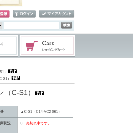
S1）
-S1）
（C-S1）
番
▲C-S1（C14-VC2 061）
庫状況
0
売切れ中です。