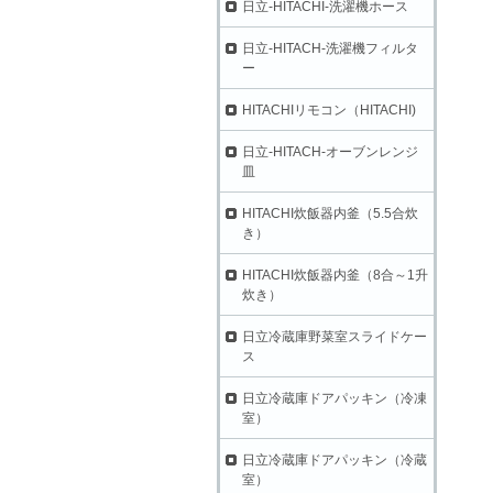
日立-HITACHI-洗濯機ホース
日立-HITACH-洗濯機フィルタ
ー
HITACHIリモコン（HITACHI)
日立-HITACH-オーブンレンジ
皿
HITACHI炊飯器内釜（5.5合炊
き）
HITACHI炊飯器内釜（8合～1升
炊き）
日立冷蔵庫野菜室スライドケー
ス
日立冷蔵庫ドアパッキン（冷凍
室）
日立冷蔵庫ドアパッキン（冷蔵
室）