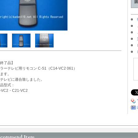
購
終了品】
ラーテレビ用リモコン C-S1（C14-VC2 061）
ます。
テレビに適合致しました。
品型式：
-VC2・C21-VC2