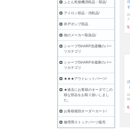
ふとん乾燥機消耗品・部品/
ず
アイロン部品・消耗品/
日
ク
井戸ポンプ部品
5
他のメーカー取扱品/
シャープ/SHARP洗濯機のパー
ツカテゴリ
シャープ/SHARP冷蔵庫のパー
ツカテゴリ
★★★アウトレットパーツ/
（
★過去にお客様のオーダでこの
様な部品をお取り扱いしまし
日
D
た。
6
お客様個別オーダーカート/
修理用ストックパーツ販売