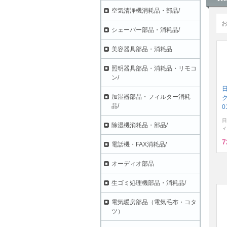
空気清浄機消耗品・部品/
シェーバー部品・消耗品/
美容器具部品・消耗品
照明器具部品・消耗品・リモコ
ン/
加湿器部品・フィルター消耗
ク
品/
0
日
除湿機消耗品・部品/
ィ
7
電話機・FAX消耗品/
オーディオ部品
生ゴミ処理機部品・消耗品/
電気暖房部品（電気毛布・コタ
ツ）