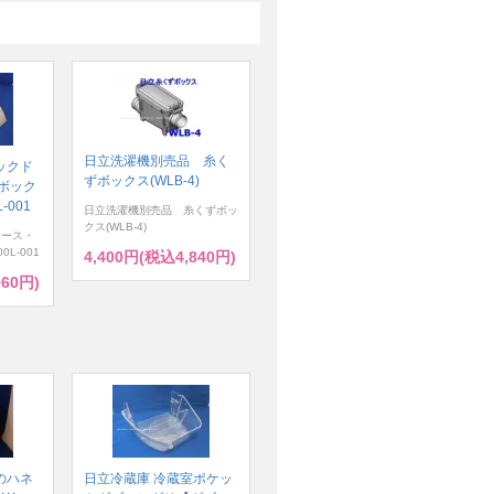
日立洗濯機別売品 糸く
ックド
ずボックス(WLB-4)
ボック
-001
日立洗濯機別売品 糸くずボッ
クス(WLB-4)
ケース・
0L-001
4,400円(税込4,840円)
960円)
のハネ
日立冷蔵庫 冷蔵室ポケッ