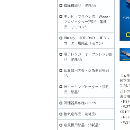
掃除機部品・消耗品/
テレビ（ブラウン管・Wooo・
プロジェクター)部品・消耗
品・リモコン/
Blu-ray・HDD/DVD・HDDレ
コーダー用純正リモコン/
電子レンジ・オーブンレンジ部
品・消耗品/
炊飯器用内釜・炊飯器別売部
【▲生
品/
日立
C-RN
IHクッキングヒーター・消耗
以下の
品・部品/
適合機
・P3
調理器具各種パーツ/
・W37
XR10
換気扇部品・消耗品/
・P3
・W37
扇風機用部品・消耗品/