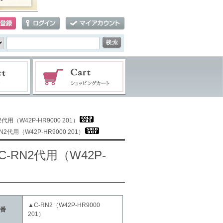
（W42P-HR9000 201）
用（W42P-HR9000 201）
RN2代用（W42P-
▲C-RN2（W42P-HR9000
番
201）