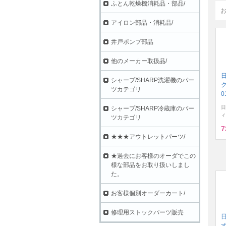
ふとん乾燥機消耗品・部品/
アイロン部品・消耗品/
井戸ポンプ部品
他のメーカー取扱品/
シャープ/SHARP洗濯機のパー
ク
ツカテゴリ
0
日
シャープ/SHARP冷蔵庫のパー
ィ
ツカテゴリ
7
★★★アウトレットパーツ/
★過去にお客様のオーダでこの
様な部品をお取り扱いしまし
た。
お客様個別オーダーカート/
修理用ストックパーツ販売
ず