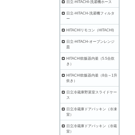
日立-HITACHI-洗濯機ホース
日立-HITACH-洗濯機フィルタ
ー
HITACHIリモコン（HITACHI)
日立-HITACH-オーブンレンジ
皿
HITACHI炊飯器内釜（5.5合炊
き）
HITACHI炊飯器内釜（8合～1升
炊き）
日立冷蔵庫野菜室スライドケー
ス
日立冷蔵庫ドアパッキン（冷凍
室）
日立冷蔵庫ドアパッキン（冷蔵
室）