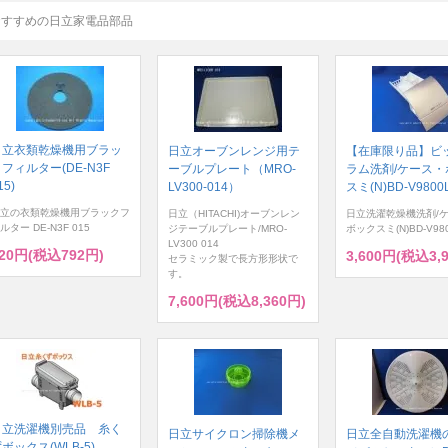
おすすめの日立家電品部品
日立衣類乾燥機用ブラッ
日立オーブンレンジ用テ
【在庫限り品】ビ
フィルター(DE-N3F
ーブルプレート（MRO-
ラム洗剤/ケース・
15)
LV300-014）
スミ(N)BD-V9800L
立の衣類乾燥機用ブラックフ
日立（HITACHI)オーブンレン
日立洗濯乾燥機洗剤/
ルター DE-N3F 015
ジテーブルプレート/MRO-
ボックスミ(N)BD-V980
LV300 014
20円(税込792円)
3,600円(税込3,
セラミック製で長方形形状で
す。
7,600円(税込8,360円)
日立洗濯機別売品 糸く
日立サイクロン掃除機メ
日立全自動洗濯機
ボックス(WLB-5)