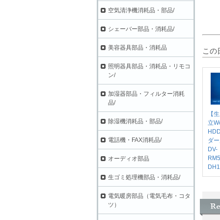
空気清浄機消耗品・部品/
シェーバー部品・消耗品/
美容器具部品・消耗品
この
照明器具部品・消耗品・リモコ
ン/
加湿器部品・フィルター消耗
品/
【生
除湿機消耗品・部品/
立W
HD
電話機・FAX消耗品/
ダー
DV-
RM5
オーディオ部品
DH1
生ゴミ処理機部品・消耗品/
電気暖房部品（電気毛布・コタ
ツ）