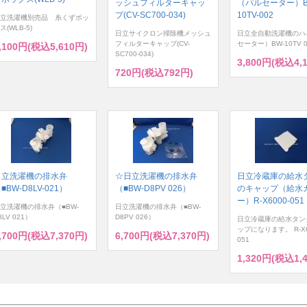
ッシュフィルターキャッ
（パルセーター）B
プ(CV-SC700-034)
10TV-002
立洗濯機別売品 糸くずボッ
ス(WLB-5)
日立サイクロン掃除機メッシュ
日立全自動洗濯機のハ
フィルターキャップ(CV-
セーター）BW-10TV 0
,100円(税込5,610円)
SC700-034)
3,800円(税込4,
720円(税込792円)
日立洗濯機の排水弁
☆日立洗濯機の排水弁
日立冷蔵庫の給水
■BW-D8LV-021）
（■BW-D8PV 026）
のキャップ（給水
ー）R-X6000-051
立洗濯機の排水弁（■BW-
日立洗濯機の排水弁（■BW-
8LV 021）
D8PV 026）
日立冷蔵庫の給水タン
ップになります。 R-X6
,700円(税込7,370円)
6,700円(税込7,370円)
051
1,320円(税込1,