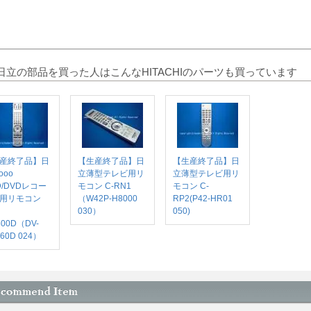
日立の部品を買った人はこんなHITACHIのパーツも買っています
産終了品】日
【生産終了品】日
【生産終了品】日
ooo
立薄型テレビ用リ
立薄型テレビ用リ
D/DVDレコー
モコン C-RN1
モコン C-
用リモコン
（W42P-H8000
RP2(P42-HR01
030）
050)
00D（DV-
60D 024）