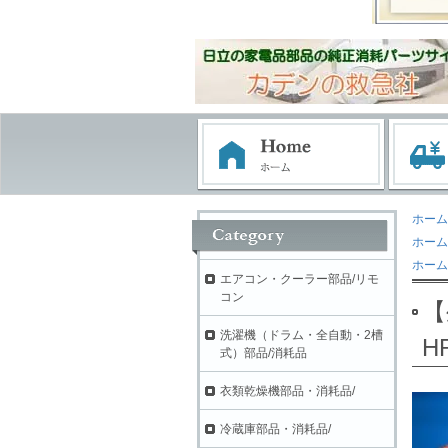
ホーム
ホーム
ホーム
エアコン・クーラー部品/リモ
コン
【
洗濯機（ドラム・全自動・2槽
H
式）部品/消耗品
衣類乾燥機部品・消耗品/
冷蔵庫部品・消耗品/