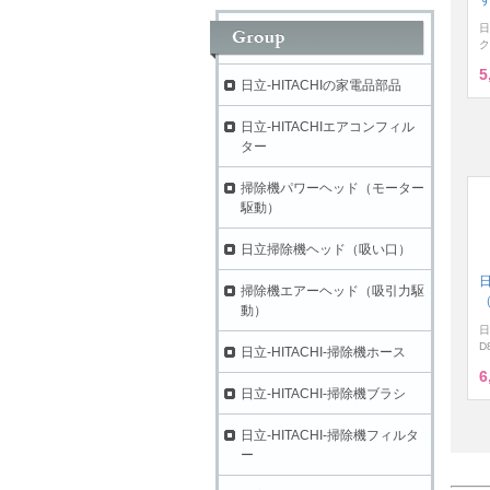
日
ク
5
日立-HITACHIの家電品部品
日立-HITACHIエアコンフィル
ター
掃除機パワーヘッド（モーター
駆動）
日立掃除機ヘッド（吸い口）
掃除機エアーヘッド（吸引力駆
（
動）
日
D
日立-HITACHI-掃除機ホース
6
日立-HITACHI-掃除機ブラシ
日立-HITACHI-掃除機フィルタ
ー