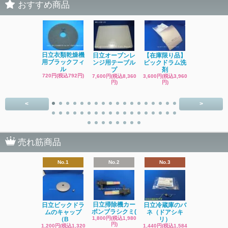
おすすめ商品
日立洗濯機
日立衣類乾燥機
日立オーブンレ
【在庫限り品】
品 糸くず
用ブラックフィ
ンジ用テーブル
ビックドラム洗
ク
ル
プ
剤
4,400円(税込4
720円(税込792円)
7,600円(税込8,360
3,600円(税込3,960
円)
円)
円)
<
>
売れ筋商品
No.1
No.2
No.3
日立掃除機カー
日立ビックドラ
日立冷蔵庫のバ
ボンブラシクミ(
ムのキャップ
ネ（ドアシキ
1,800円(税込1,980
（B
リ）
円)
1,200円(税込1,320
1,440円(税込1,584