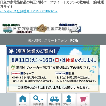
日立の家電品部品の純正消耗パーツサイト｜カデンの救急社 (自社運
営サイト
インボイス登録番号:T2040001069252
表示切替 :
スマートフォン
|
PC版