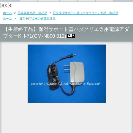
})(); });
ホーム
>
美容器具部品・消耗品
>
日立保湿サポート器（ハダクリエ）部品・消耗品
ホーム
>
日立-HITACHIの家電品部品
【生産終了品】保湿サポート器ハダクリエ専用電源アダ
プターKH-71(CM-N800 012)