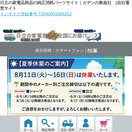
日立の家電品部品の純正消耗パーツサイト｜カデンの救急社 (自社運
営サイト
インボイス登録番号:T2040001069252
表示切替 :
スマートフォン
|
PC版