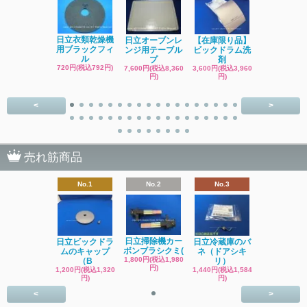
日立洗濯機
日立衣類乾燥機
日立オーブンレ
【在庫限り品】
品 糸くず
用ブラックフィ
ンジ用テーブル
ビックドラム洗
ク
ル
プ
剤
4,400円(税込4
720円(税込792円)
7,600円(税込8,360
3,600円(税込3,960
円)
円)
円)
<
>
売れ筋商品
No.1
No.2
No.3
日立掃除機カー
日立ビックドラ
日立冷蔵庫のバ
ボンブラシクミ(
ムのキャップ
ネ（ドアシキ
1,800円(税込1,980
（B
リ）
円)
1,200円(税込1,320
1,440円(税込1,584
円)
円)
<
>