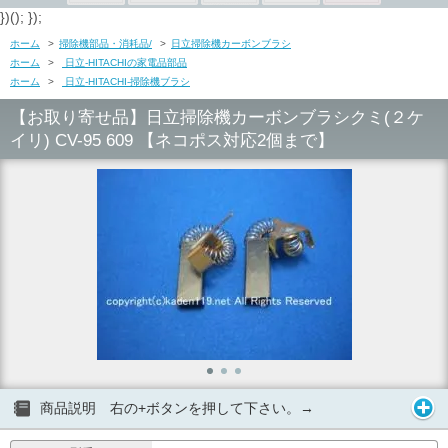
})(); });
ホーム
>
掃除機部品・消耗品/
>
日立掃除機カーボンブラシ
ホーム
>
日立-HITACHIの家電品部品
ホーム
>
日立-HITACHI-掃除機ブラシ
【お取り寄せ品】日立掃除機カーボンブラシクミ(２ケ
イリ) CV-95 609 【ネコポス対応2個まで】
商品説明 右の+ボタンを押して下さい。→