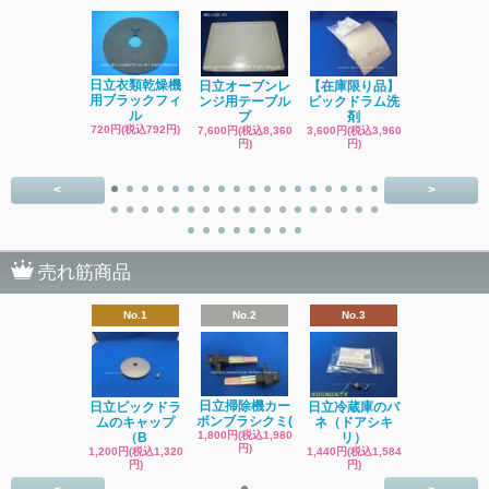
日立洗濯機
日立衣類乾燥機
日立オーブンレ
【在庫限り品】
品 糸くず
用ブラックフィ
ンジ用テーブル
ビックドラム洗
ク
ル
プ
剤
4,400円(税込4
720円(税込792円)
7,600円(税込8,360
3,600円(税込3,960
円)
円)
円)
<
>
売れ筋商品
No.1
No.2
No.3
日立掃除機カー
日立ビックドラ
日立冷蔵庫のバ
ボンブラシクミ(
ムのキャップ
ネ（ドアシキ
1,800円(税込1,980
（B
リ）
円)
1,200円(税込1,320
1,440円(税込1,584
円)
円)