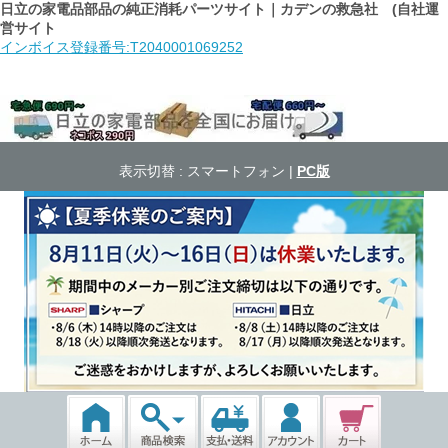
日立の家電品部品の純正消耗パーツサイト｜カデンの救急社 (自社運
営サイト
インボイス登録番号:T2040001069252
表示切替 :
スマートフォン
|
PC版