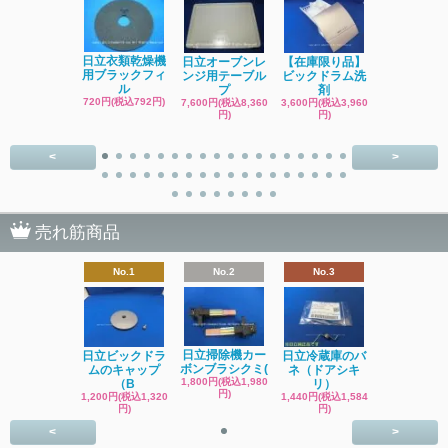
日立洗濯機
日立衣類乾燥機
日立オーブンレ
【在庫限り品】
品 糸くず
用ブラックフィ
ンジ用テーブル
ビックドラム洗
ク
ル
プ
剤
4,400円(税込4
720円(税込792円)
7,600円(税込8,360
3,600円(税込3,960
円)
円)
円)
<
>
売れ筋商品
No.1
No.2
No.3
日立掃除機カー
日立ビックドラ
日立冷蔵庫のバ
ボンブラシクミ(
ムのキャップ
ネ（ドアシキ
1,800円(税込1,980
（B
リ）
円)
1,200円(税込1,320
1,440円(税込1,584
円)
円)
<
>