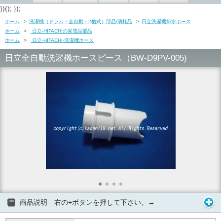
})(); });
ホーム
>
洗濯機（ドラム・全自動・2槽式）部品/消耗品
>
日立洗濯機排水ホース
ホーム
>
日立-HITACHIの家電品部品
ホーム
>
日立-HITACHI-洗濯機ホース
日立全自動洗濯機ホースピース（BW-D9PV-005)
商品説明 右の+ボタンを押して下さい。→