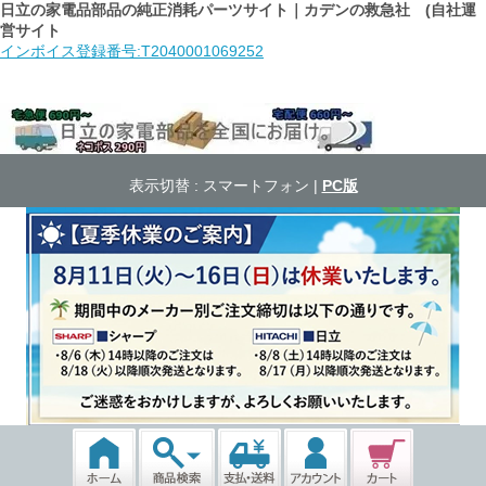
日立の家電品部品の純正消耗パーツサイト｜カデンの救急社 (自社運
営サイト
インボイス登録番号:T2040001069252
表示切替 :
スマートフォン
|
PC版