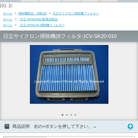
})(); });
ホーム
>
掃除機部品・消耗品/
>
日立サイクロン掃除機フィルター
ホーム
>
日立-HITACHIの家電品部品
ホーム
>
日立-HITACHI-掃除機フィルター
日立サイクロン掃除機(Bフィルタ-)CV-SK20-010
商品説明 右の+ボタンを押して下さい。→