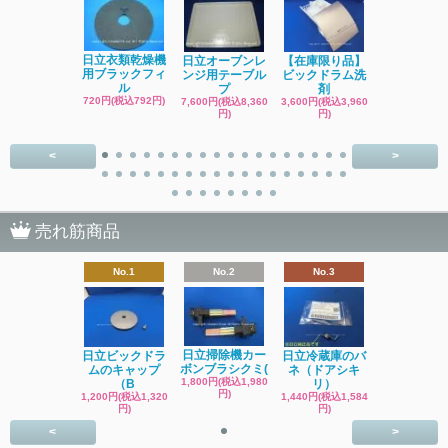
日立洗濯機
日立衣類乾燥機
日立オーブンレ
【在庫限り品】
品 糸くず
用ブラックフィ
ンジ用テーブル
ビックドラム洗
ク
ル
プ
剤
4,400円(税込4
720円(税込792円)
7,600円(税込8,360
3,600円(税込3,960
円)
円)
円)
<
>
売れ筋商品
No.1
No.2
No.3
日立掃除機カー
日立ビックドラ
日立冷蔵庫のバ
ボンブラシクミ(
ムのキャップ
ネ（ドアシキ
1,800円(税込1,980
（B
リ）
円)
1,200円(税込1,320
1,440円(税込1,584
円)
円)
<
>