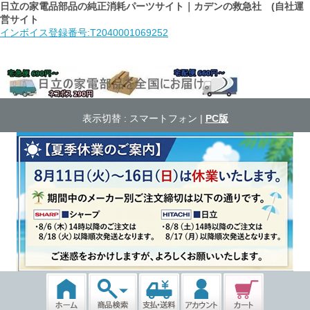
日立の家電品部品の純正消耗パーツサイト｜カデンの救急社 (自社運
営サイト
インボイス登録番号:T2040001069252
表示切替 :
スマートフォン
|
PC版