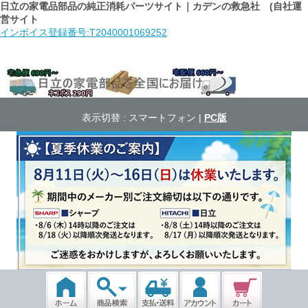
日立の家電品部品の純正消耗パーツサイト｜カデンの救急社 (自社運
営サイト
インボイス登録番号:T2040001069252
表示切替 :
スマートフォン
|
PC版