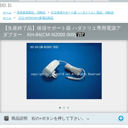
})(); });
ホーム
>
美容器具部品・消耗品
>
日立保湿サポート器（ハダクリエ）部品・消耗品
ホーム
>
日立-HITACHIの家電品部品
【生産終了品】保湿サポート器 ハダクリエ専用電源ア
ダプター KH-84(CM-N2000 009)
商品説明 右の+ボタンを押して下さい。→