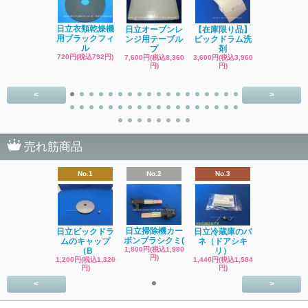
日立洗濯機
日立衣類乾燥機
日立オーブンレ
【在庫限り品】
品 糸くず
用ブラックフィ
ンジ用テーブル
ビックドラム洗
ク
ル
プ
剤
4,400円(税込4
720円(税込792円)
7,600円(税込8,360
3,600円(税込3,960
円)
円)
円)
<
>
売れ筋商品
No.1
No.2
No.3
日立掃除機カー
日立ビックドラ
日立冷蔵庫のバ
ボンブラシクミ(
ムのキャップ
ネ（ドアシキ
1,800円(税込1,980
（B
リ）
円)
1,200円(税込1,320
1,440円(税込1,584
円)
円)
<
>