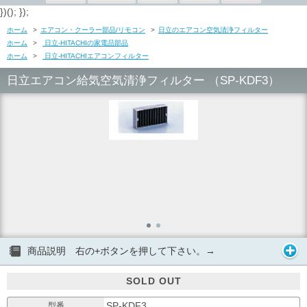
})(); });
ホーム
>
エアコン・クーラー部品/リモコン
>
日立のエアコン空気清浄フィルター
ホーム
>
日立-HITACHIの家電品部品
ホーム
>
日立-HITACHIエアコンフィルター
日立エアコン給気空気清浄フィルター （SP-KDF3）
商品説明 右の+ボタンを押して下さい。→
SOLD OUT
SP-KDF3
型番