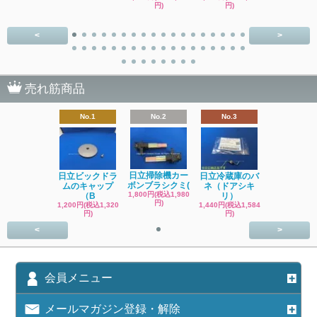
円)
円)
円)
<
>
売れ筋商品
No.1
No.2
No.3
日立掃除機カー
日立ビックドラ
日立冷蔵庫のバ
ボンブラシクミ(
ムのキャップ
ネ（ドアシキ
1,800円(税込1,980
（B
リ）
円)
1,200円(税込1,320
1,440円(税込1,584
円)
円)
<
>
会員メニュー
メールマガジン登録・解除