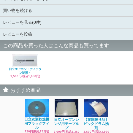
買い物を続ける
レビューを見る(0件)
レビューを投稿
この商品を買った人はこんな商品も買ってます
日立エアコン・ナノチタ
ン除菌・
1,500円(税込1,650円)
おすすめ商品
日立洗濯機
日立衣類乾燥機
日立オーブンレ
【在庫限り品】
品 糸くず
用ブラックフィ
ンジ用テーブル
ビックドラム洗
ク
ル
プ
剤
4,400円(税込4
720円(税込792円)
7,600円(税込8,360
3,600円(税込3,960