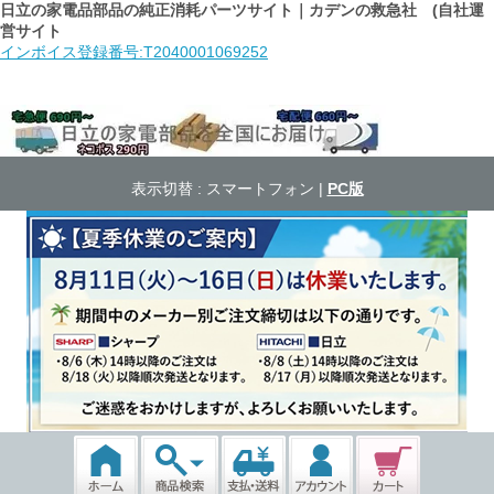
日立の家電品部品の純正消耗パーツサイト｜カデンの救急社 (自社運
営サイト
インボイス登録番号:T2040001069252
表示切替 :
スマートフォン
|
PC版