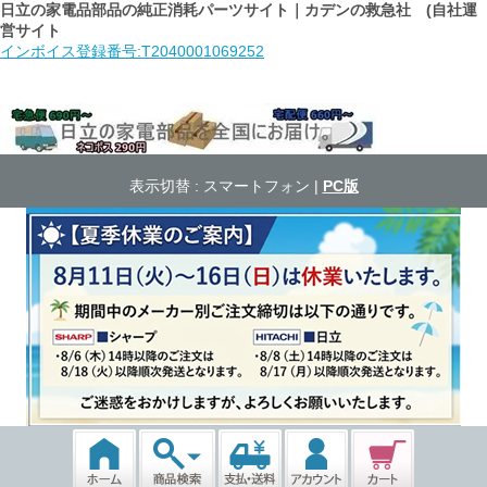
日立の家電品部品の純正消耗パーツサイト｜カデンの救急社 (自社運
営サイト
インボイス登録番号:T2040001069252
表示切替 :
スマートフォン
|
PC版