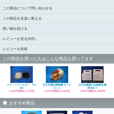
この商品について問い合わせる
この商品を友達に教える
買い物を続ける
レビューを見る(0件)
レビューを投稿
この商品を買った人はこんな商品も買ってます
クリーンフィルター PV-
日立充電式掃除機 サイク
日立冷蔵庫の自動製氷機
BA
ロンシ
用浄水フ
1,560円(税込1,716円)
2,040円(税込2,244円)
1,800円(税込1,980円)
おすすめ商品