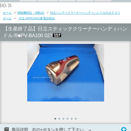
})(); });
ホーム
>
掃除機部品・消耗品/
>
日立ハンディクリーナーハンディハンドルのカテゴリ
ホーム
>
日立-HITACHIの家電品部品
【生産終了品】日立スティッククリーナーハンディハン
ドル:R■PV-BA100 027
商品説明 右の+ボタンを押して下さい。→