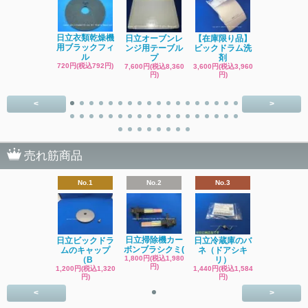
日立洗濯機
日立衣類乾燥機
日立オーブンレ
【在庫限り品】
品 糸くず
用ブラックフィ
ンジ用テーブル
ビックドラム洗
ク
ル
プ
剤
4,400円(税込4
720円(税込792円)
7,600円(税込8,360
3,600円(税込3,960
円)
円)
円)
<
>
売れ筋商品
No.1
No.2
No.3
日立掃除機カー
日立ビックドラ
日立冷蔵庫のバ
ボンブラシクミ(
ムのキャップ
ネ（ドアシキ
1,800円(税込1,980
（B
リ）
円)
1,200円(税込1,320
1,440円(税込1,584
円)
円)
<
>