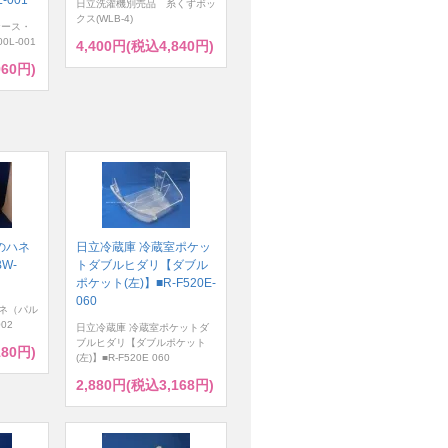
日立洗濯機別売品 糸くずボッ
クス(WLB-4)
ケース・
0L-001
4,400円(税込4,840円)
960円)
のハネ
日立冷蔵庫 冷蔵室ポケッ
W-
トダブルヒダリ【ダブル
ポケット(左)】■R-F520E-
060
ネ（パル
02
日立冷蔵庫 冷蔵室ポケットダ
ブルヒダリ【ダブルポケット
180円)
(左)】■R-F520E 060
2,880円(税込3,168円)