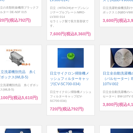
立の衣類乾燥機用ブラックフ
日立（HITACHI)オーブンレン
日立洗濯乾燥機洗剤/
ルター DE-N3F 015
ジテーブルプレート/MRO-
ボックスミ(N)BD-V980
LV300 014
20円(税込792円)
3,600円(税込3,
セラミック製で長方形形状で
す。
7,600円(税込8,360円)
日立洗濯機別売品 糸く
日立サイクロン掃除機メ
日立全自動洗濯機
ボックス(WLB-5)
ッシュフィルターキャッ
（パルセーター）B
プ(CV-SC700-034)
10TV-002
立洗濯機別売品 糸くずボッ
ス(WLB-5)
日立サイクロン掃除機メッシュ
日立全自動洗濯機のハ
フィルターキャップ(CV-
セーター）BW-10TV 0
,100円(税込5,610円)
SC700-034)
3,800円(税込4,
720円(税込792円)