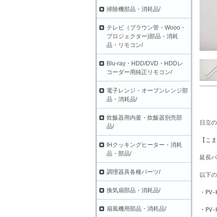
掃除機部品・消耗品/
テレビ（ブラウン管・Wooo・
プロジェクター)部品・消耗
品・リモコン/
Blu-ray・HDD/DVD・HDDレ
コーダー用純正リモコン/
電子レンジ・オーブンレンジ部
品・消耗品/
炊飯器用内釜・炊飯器別売部
日立の
品/
【こま
IHクッキングヒーター・消耗
品・部品/
延長パ
調理器具各種パーツ/
以下の
換気扇部品・消耗品/
・PV-
扇風機用部品・消耗品/
・PV-