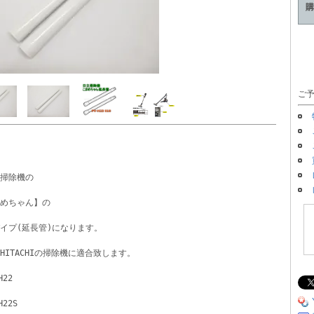
購
ご予
掃除機の
めちゃん】の
イプ(延長管)になります。
HITACHIの掃除機に適合致します。
H22
H22S 