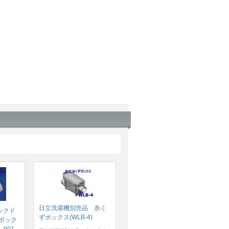
日立洗濯機別売品 糸く
ックド
ずボックス(WLB-4)
ボック
-001