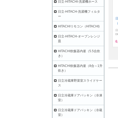
日立-HITACHI-洗濯機ホース
日立-HITACH-洗濯機フィルタ
ー
（
HITACHIリモコン（HITACHI)
日
D
日立-HITACH-オーブンレンジ
6
皿
HITACHI炊飯器内釜（5.5合炊
き）
HITACHI炊飯器内釜（8合～1升
炊き）
日立冷蔵庫野菜室スライドケー
ス
日立冷蔵庫ドアパッキン（冷凍
室）
日立冷蔵庫ドアパッキン（冷蔵
室）