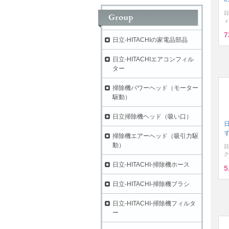
日
ィ
7
日立-HITACHIの家電品部品
日立-HITACHIエアコンフィル
ター
掃除機パワーヘッド（モーター
駆動）
日立掃除機ヘッド（吸い口）
ず
掃除機エアーヘッド（吸引力駆
動）
日
ク
日立-HITACHI-掃除機ホース
5
日立-HITACHI-掃除機ブラシ
日立-HITACHI-掃除機フィルタ
ー