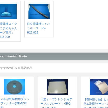
掃除機スイク
日立掃除機ジャバ
こまめちゃん
ラホース PV-
ーズ専用」
H21 022
H23 009
おすすめの日立家電品部品
日立衣類乾燥機用ブラッ
日立オーブンレンジ用テ
【在庫限り品】ビ
フィルター(DE-N3F
ーブルプレート（MRO-
ラム洗剤/ケース・
15)
LV300-014）
スミ(N)BD-V9800L