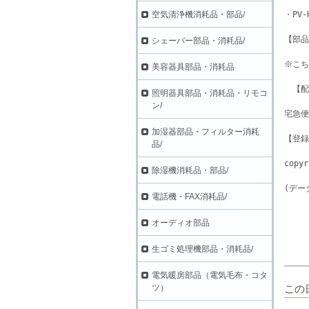
・PV-
空気清浄機消耗品・部品/
【部品
シェーバー部品・消耗品/
※こち
美容器具部品・消耗品
　【配
照明器具部品・消耗品・リモコ
ン/
加湿器部品・フィルター消耗
【登録日
品/
copyr
除湿機消耗品・部品/
(デー
電話機・FAX消耗品/
オーディオ部品
生ゴミ処理機部品・消耗品/
電気暖房部品（電気毛布・コタ
この
ツ）