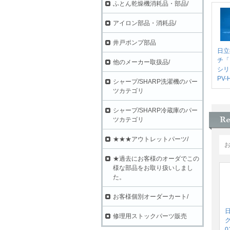
ふとん乾燥機消耗品・部品/
アイロン部品・消耗品/
井戸ポンプ部品
日立
チ「
他のメーカー取扱品/
シリ
PV-
シャープ/SHARP洗濯機のパー
ツカテゴリ
シャープ/SHARP冷蔵庫のパー
ツカテゴリ
★★★アウトレットパーツ/
★過去にお客様のオーダでこの
様な部品をお取り扱いしまし
た。
お客様個別オーダーカート/
修理用ストックパーツ販売
ク
0