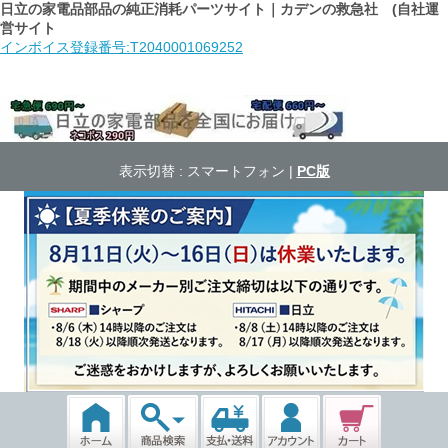
日立の家電品部品の純正消耗パーツサイト｜カデンの救急社 (自社運
営サイト
インボイス登録番号:T2040001069252
表示切替 :
スマートフォン
|
PC版