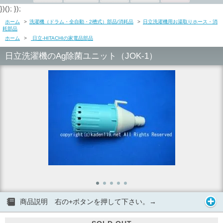
})(); });
ホーム
>
洗濯機（ドラム・全自動・2槽式）部品/消耗品
>
日立洗濯機用お湯取りホース・消
耗部品
ホーム
>
日立-HITACHIの家電品部品
日立洗濯機のAg除菌ユニット（JOK-1）
商品説明 右の+ボタンを押して下さい。→