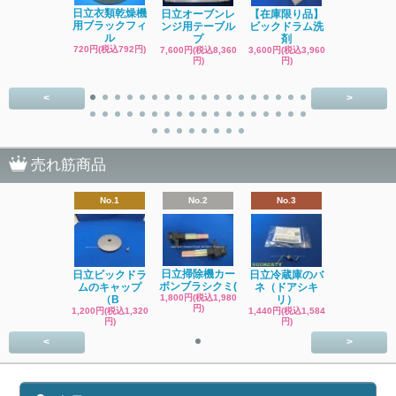
日立洗濯機
日立衣類乾燥機
日立オーブンレ
【在庫限り品】
品 糸くず
用ブラックフィ
ンジ用テーブル
ビックドラム洗
ク
ル
プ
剤
4,400円(税込4
720円(税込792円)
7,600円(税込8,360
3,600円(税込3,960
円)
円)
円)
<
>
売れ筋商品
No.1
No.2
No.3
日立掃除機カー
日立ビックドラ
日立冷蔵庫のバ
ボンブラシクミ(
ムのキャップ
ネ（ドアシキ
1,800円(税込1,980
（B
リ）
円)
1,200円(税込1,320
1,440円(税込1,584
円)
円)
<
>