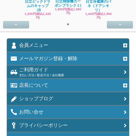
日立掃除機カー
日立ビックドラ
日立冷蔵庫のバ
ボンブラシクミ(
ムのキャップ
ネ（ドアシキ
1,800円(税込1,980
（B
リ）
円)
1,200円(税込1,320
1,440円(税込1,584
円)
円)
<
>
会員メニュー
メールマガジン登録・解除
ご利用ガイド
支払い方法 / 配送方法 / 会社概要
店長について
ショップブログ
お問い合せ
プライバシーポリシー