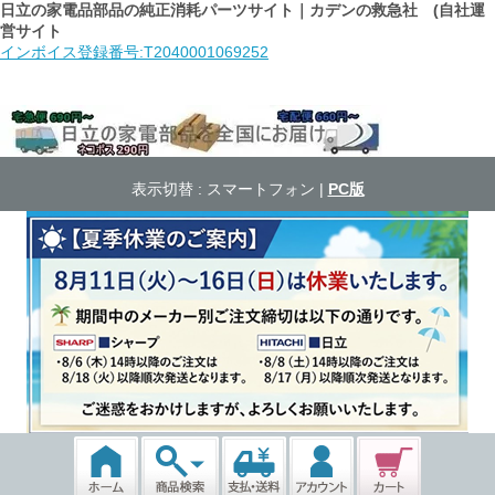
日立の家電品部品の純正消耗パーツサイト｜カデンの救急社 (自社運
営サイト
インボイス登録番号:T2040001069252
表示切替 :
スマートフォン
|
PC版