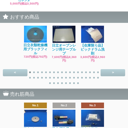
けレンタ
5,000円(税込5,500円)
おすすめ商品
日立洗濯機
日立衣類乾燥機
日立オーブンレ
【在庫限り品】
品 糸くず
用ブラックフィ
ンジ用テーブル
ビックドラム洗
ク
ル
プ
剤
4,400円(税込4
720円(税込792円)
7,600円(税込8,360
3,600円(税込3,960
円)
円)
円)
<
>
売れ筋商品
No.1
No.2
No.3