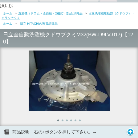
})(); });
ホーム
>
洗濯機（ドラム・全自動・2槽式）部品/消耗品
>
日立洗濯機駆動部（クドウブ）・
クラッチクミ
ホーム
>
日立-HITACHIの家電品部品
日立全自動洗濯機クドウブクミM32(BW-D9LV-017)【12
0】
商品説明 右の+ボタンを押して下さい。→