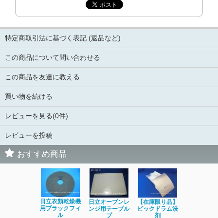
特定商取引法に基づく表記 (返品など)
この商品について問い合わせる
この商品を友達に教える
買い物を続ける
レビューを見る(0件)
レビューを投稿
おすすめ商品
日立洗濯機
日立衣類乾燥機
日立オーブンレ
【在庫限り品】
品 糸くず
用ブラックフィ
ンジ用テーブル
ビックドラム洗
ク
ル
プ
剤