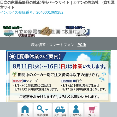
日立の家電品部品の純正消耗パーツサイト｜カデンの救急社 (自社運
営サイト
インボイス登録番号:T2040001069252
表示切替 :
スマートフォン
|
PC版