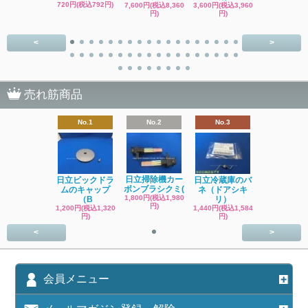
4,400円(税込4
720円(税込792円)
7,600円(税込8,360
3,600円(税込3,960
円)
円)
円)
<
>
売れ筋商品
No.1
No.2
No.3
日立掃除機カー
日立ビックドラ
日立冷蔵庫のバ
ボンブラシクミ(
ムのキャップ
ネ（ドアシキ
1,800円(税込1,980
（B
リ）
円)
1,200円(税込1,320
1,440円(税込1,584
円)
円)
<
>
会員メニュー